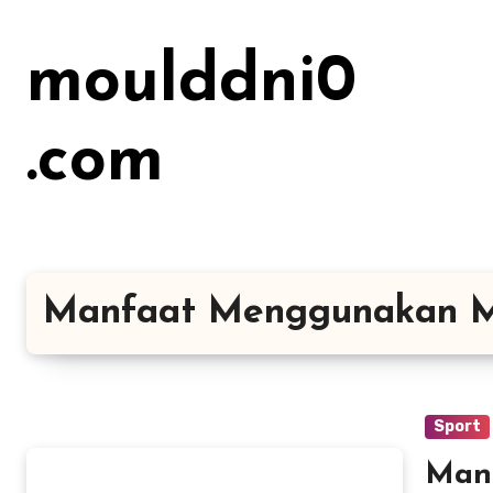
Lewati
ke
moulddni0
konten
.com
Manfaat Menggunakan M
Sport
Man