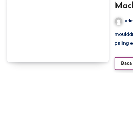
Mach
adm
moulddni0.com – Squat adalah salah satu latihan beban
paling
Baca 