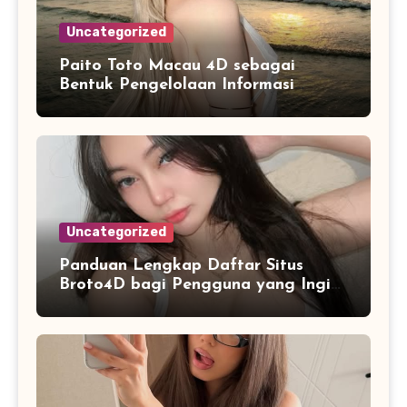
Uncategorized
Paito Toto Macau 4D sebagai
Bentuk Pengelolaan Informasi
Digital yang Lebih Terstruktur
Uncategorized
Panduan Lengkap Daftar Situs
Broto4D bagi Pengguna yang Ingin
Mengenal Fitur dan Layanan