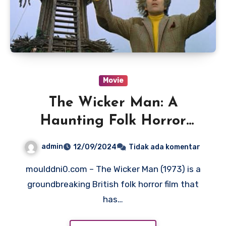
Movie
The Wicker Man: A
Haunting Folk Horror
Masterpiece
admin
12/09/2024
Tidak ada komentar
moulddni0.com – The Wicker Man (1973) is a
groundbreaking British folk horror film that
has…