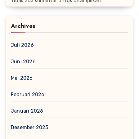
Tidak ada komentar untuk ditampilkan.
Archives
Juli 2026
Juni 2026
Mei 2026
Februari 2026
Januari 2026
Desember 2025