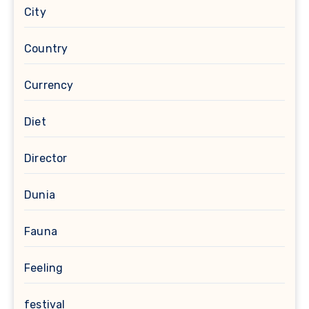
City
Country
Currency
Diet
Director
Dunia
Fauna
Feeling
festival