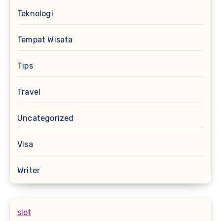
Teknologi
Tempat Wisata
Tips
Travel
Uncategorized
Visa
Writer
slot