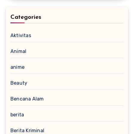
Categories
Aktivitas
Animal
anime
Beauty
Bencana Alam
berita
Berita Kriminal