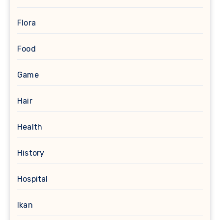
Flora
Food
Game
Hair
Health
History
Hospital
Ikan