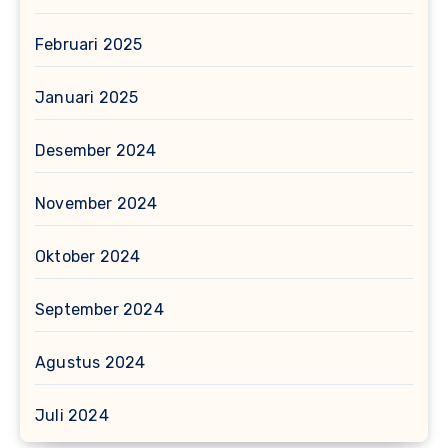
Februari 2025
Januari 2025
Desember 2024
November 2024
Oktober 2024
September 2024
Agustus 2024
Juli 2024