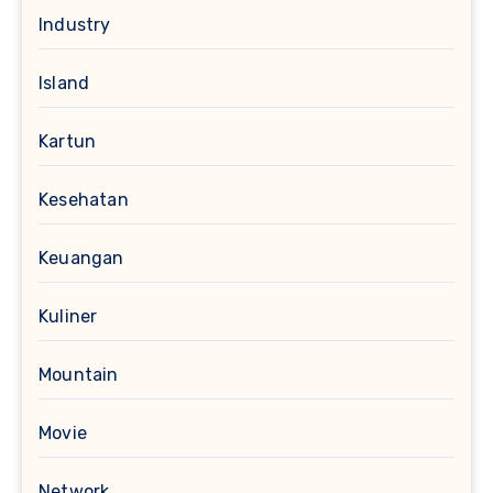
Industry
Island
Kartun
Kesehatan
Keuangan
Kuliner
Mountain
Movie
Network