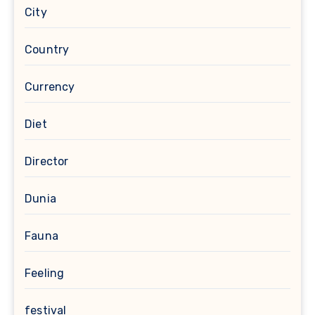
City
Country
Currency
Diet
Director
Dunia
Fauna
Feeling
festival