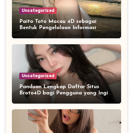
Uncategorized
Paito Toto Macau 4D sebagai
Bentuk Pengelolaan Informasi
Digital yang Lebih Terstruktur
Uncategorized
Panduan Lengkap Daftar Situs
Broto4D bagi Pengguna yang Ingin
Mengenal Fitur dan Layanan