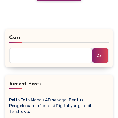
Cari
Cari
Recent Posts
Paito Toto Macau 4D sebagai Bentuk
Pengelolaan Informasi Digital yang Lebih
Terstruktur