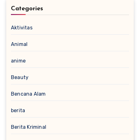
Categories
Aktivitas
Animal
anime
Beauty
Bencana Alam
berita
Berita Kriminal