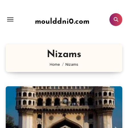
Lewati
ke
konten
moulddni0.com
Nizams
Home
Nizams