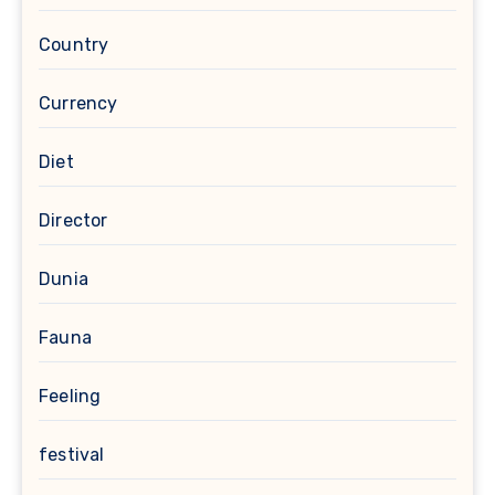
Country
Currency
Diet
Director
Dunia
Fauna
Feeling
festival