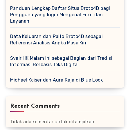
Panduan Lengkap Daftar Situs Broto4D bagi
Pengguna yang Ingin Mengenal Fitur dan
Layanan
Data Keluaran dan Paito Broto4D sebagai
Referensi Analisis Angka Masa Kini
Syair HK Malam Ini sebagai Bagian dari Tradisi
Informasi Berbasis Teks Digital
Michael Kaiser dan Aura Raja di Blue Lock
Recent Comments
Tidak ada komentar untuk ditampilkan.