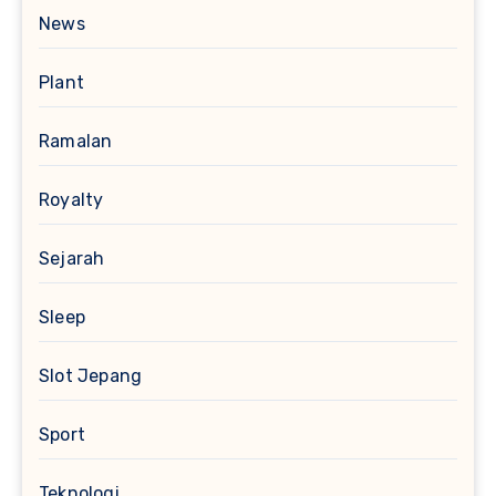
News
Plant
Ramalan
Royalty
Sejarah
Sleep
Slot Jepang
Sport
Teknologi