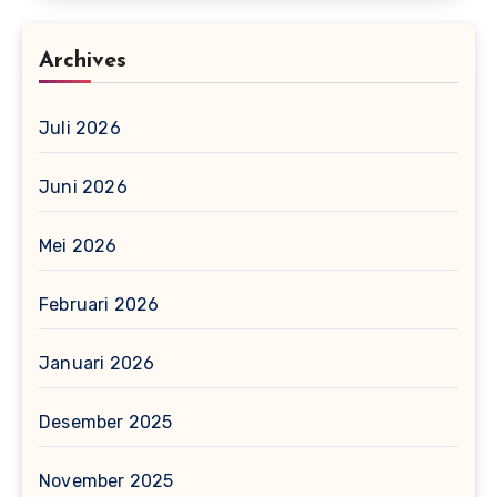
Archives
Juli 2026
Juni 2026
Mei 2026
Februari 2026
Januari 2026
Desember 2025
November 2025