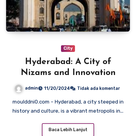
City
Hyderabad: A City of
Nizams and Innovation
admin
11/20/2024
Tidak ada komentar
moulddni0.com – Hyderabad, a city steeped in
history and culture, is a vibrant metropolis in…
Baca Lebih Lanjut