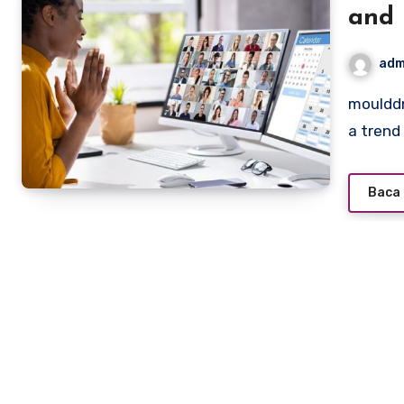
and 
adm
moulddni0.com – The global pandemic of 2020 accelerated
a trend
Baca 