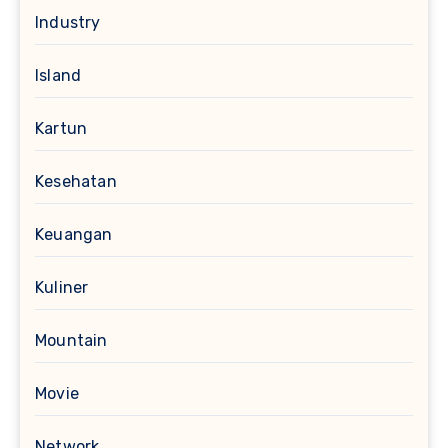
Industry
Island
Kartun
Kesehatan
Keuangan
Kuliner
Mountain
Movie
Network