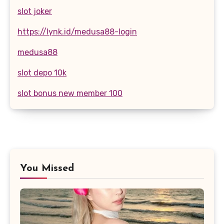
slot joker
https://lynk.id/medusa88-login
medusa88
slot depo 10k
slot bonus new member 100
You Missed