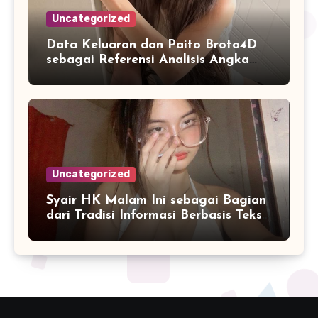
Uncategorized
Data Keluaran dan Paito Broto4D
sebagai Referensi Analisis Angka
Masa Kini
Uncategorized
Syair HK Malam Ini sebagai Bagian
dari Tradisi Informasi Berbasis Teks
Digital