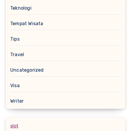
Teknologi
Tempat Wisata
Tips
Travel
Uncategorized
Visa
Writer
slot