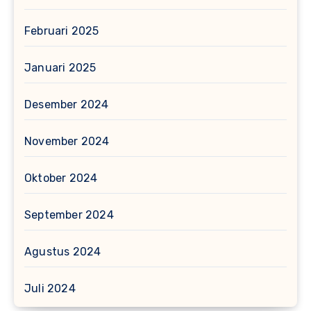
Februari 2025
Januari 2025
Desember 2024
November 2024
Oktober 2024
September 2024
Agustus 2024
Juli 2024