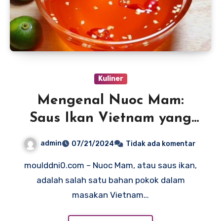
Kuliner
Mengenal Nuoc Mam:
Saus Ikan Vietnam yang
Mendunia
admin
07/21/2024
Tidak ada komentar
moulddni0.com – Nuoc Mam, atau saus ikan,
adalah salah satu bahan pokok dalam
masakan Vietnam…