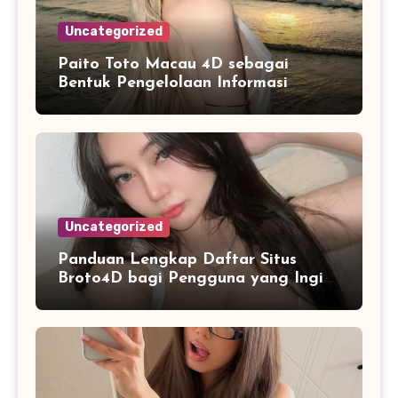
Uncategorized
Paito Toto Macau 4D sebagai
Bentuk Pengelolaan Informasi
Digital yang Lebih Terstruktur
Uncategorized
Panduan Lengkap Daftar Situs
Broto4D bagi Pengguna yang Ingin
Mengenal Fitur dan Layanan