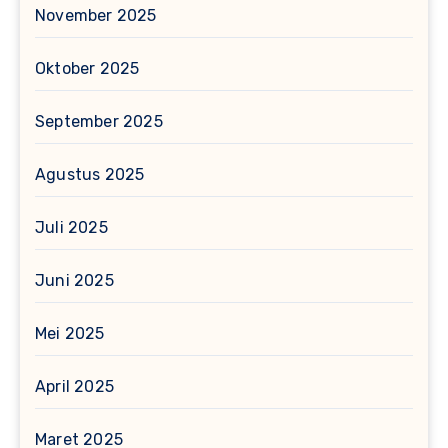
November 2025
Oktober 2025
September 2025
Agustus 2025
Juli 2025
Juni 2025
Mei 2025
April 2025
Maret 2025