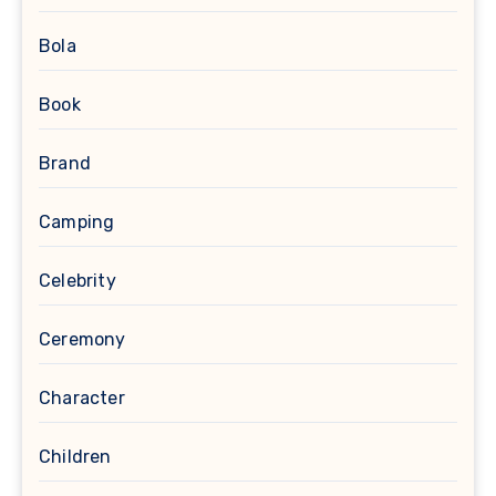
Bola
Book
Brand
Camping
Celebrity
Ceremony
Character
Children