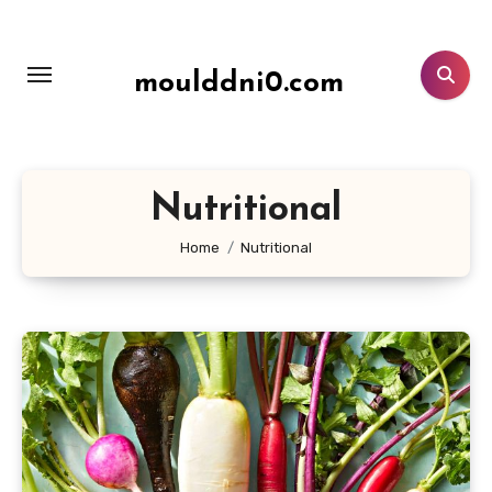
Lewati
ke
konten
moulddni0.com
Nutritional
Home
Nutritional