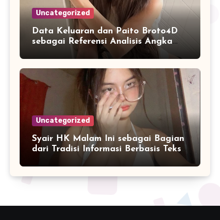
Uncategorized
Data Keluaran dan Paito Broto4D
sebagai Referensi Analisis Angka
Masa Kini
Uncategorized
Syair HK Malam Ini sebagai Bagian
dari Tradisi Informasi Berbasis Teks
Digital