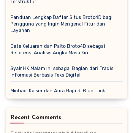
Terstruktur
Panduan Lengkap Daftar Situs Broto4D bagi
Pengguna yang Ingin Mengenal Fitur dan
Layanan
Data Keluaran dan Paito Broto4D sebagai
Referensi Analisis Angka Masa Kini
Syair HK Malam Ini sebagai Bagian dari Tradisi
Informasi Berbasis Teks Digital
Michael Kaiser dan Aura Raja di Blue Lock
Recent Comments