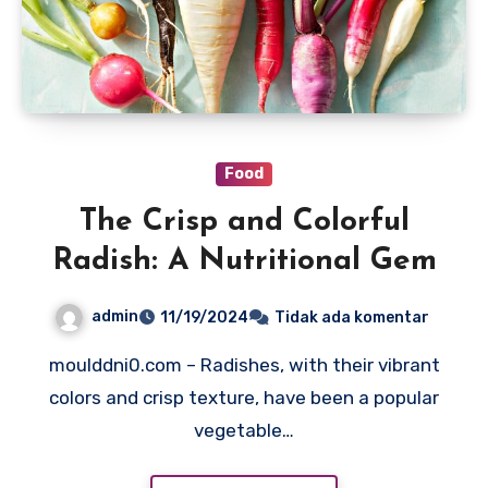
Food
The Crisp and Colorful
Radish: A Nutritional Gem
admin
11/19/2024
Tidak ada komentar
moulddni0.com – Radishes, with their vibrant
colors and crisp texture, have been a popular
vegetable…