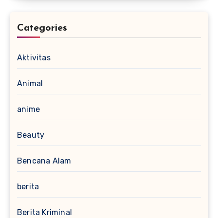
Categories
Aktivitas
Animal
anime
Beauty
Bencana Alam
berita
Berita Kriminal