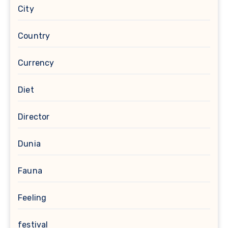
City
Country
Currency
Diet
Director
Dunia
Fauna
Feeling
festival