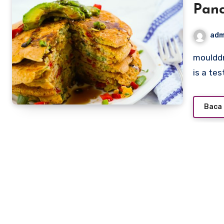
Panc
adm
moulddni0.com – Pe Byouk, a beloved dish from Myanmar,
is a te
Baca 