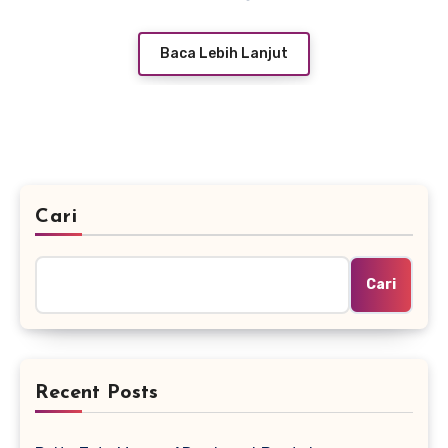
Baca Lebih Lanjut
Cari
Cari
Recent Posts