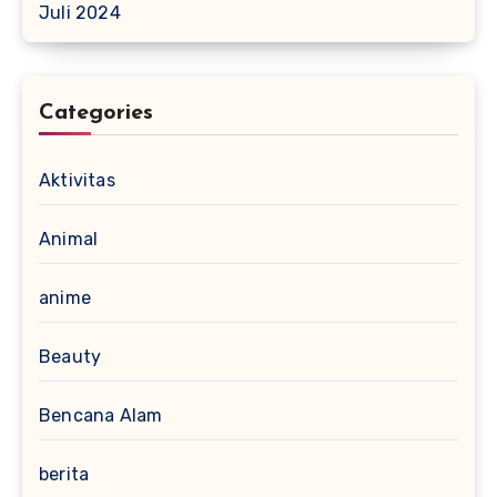
Juli 2024
Categories
Aktivitas
Animal
anime
Beauty
Bencana Alam
berita