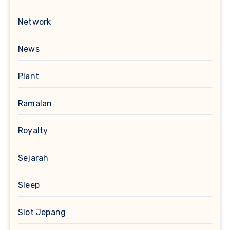
Network
News
Plant
Ramalan
Royalty
Sejarah
Sleep
Slot Jepang