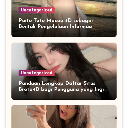
Uncategorized
Paito Toto Macau 4D sebagai
Bentuk Pengelolaan Informasi
Digital yang Lebih Terstruktur
Uncategorized
Panduan Lengkap Daftar Situs
Broto4D bagi Pengguna yang Ingin
Mengenal Fitur dan Layanan