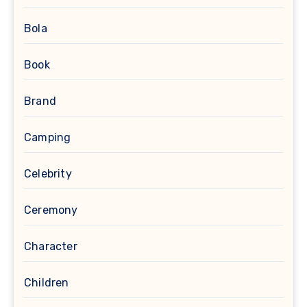
Bola
Book
Brand
Camping
Celebrity
Ceremony
Character
Children