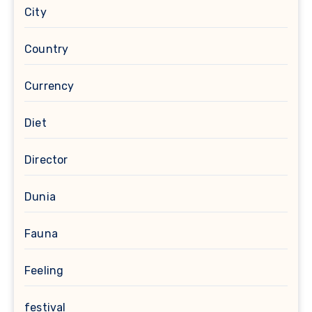
City
Country
Currency
Diet
Director
Dunia
Fauna
Feeling
festival