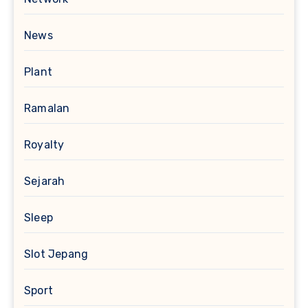
News
Plant
Ramalan
Royalty
Sejarah
Sleep
Slot Jepang
Sport