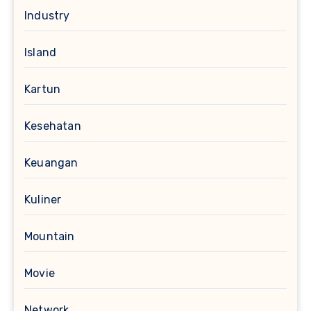
Industry
Island
Kartun
Kesehatan
Keuangan
Kuliner
Mountain
Movie
Network