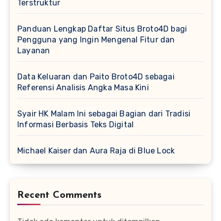
Terstruktur
Panduan Lengkap Daftar Situs Broto4D bagi
Pengguna yang Ingin Mengenal Fitur dan
Layanan
Data Keluaran dan Paito Broto4D sebagai
Referensi Analisis Angka Masa Kini
Syair HK Malam Ini sebagai Bagian dari Tradisi
Informasi Berbasis Teks Digital
Michael Kaiser dan Aura Raja di Blue Lock
Recent Comments