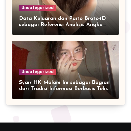
Uncategorized
Data Keluaran dan Paito Broto4D
sebagai Referensi Analisis Angka
Masa Kini
Uncategorized
Syair HK Malam Ini sebagai Bagian
dari Tradisi Informasi Berbasis Teks
Digital