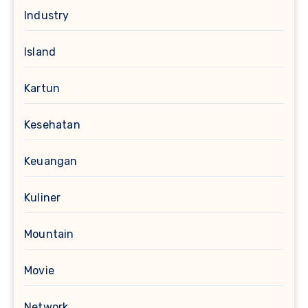
Industry
Island
Kartun
Kesehatan
Keuangan
Kuliner
Mountain
Movie
Network