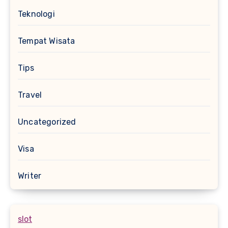
Teknologi
Tempat Wisata
Tips
Travel
Uncategorized
Visa
Writer
slot