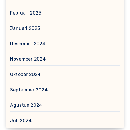
Februari 2025
Januari 2025
Desember 2024
November 2024
Oktober 2024
September 2024
Agustus 2024
Juli 2024