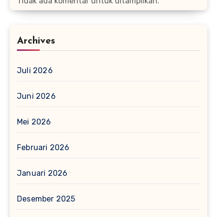
Tidak ada komentar untuk ditampilkan.
Archives
Juli 2026
Juni 2026
Mei 2026
Februari 2026
Januari 2026
Desember 2025