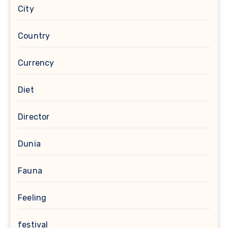
City
Country
Currency
Diet
Director
Dunia
Fauna
Feeling
festival