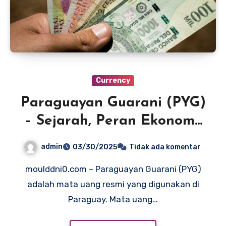
Currency
Paraguayan Guarani (PYG)
– Sejarah, Peran Ekonomi,
dan Tantangannya di
admin
03/30/2025
Tidak ada komentar
Paraguay
moulddni0.com – Paraguayan Guarani (PYG)
adalah mata uang resmi yang digunakan di
Paraguay. Mata uang…