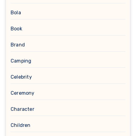
Bola
Book
Brand
Camping
Celebrity
Ceremony
Character
Children