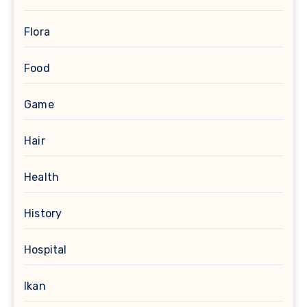
Flora
Food
Game
Hair
Health
History
Hospital
Ikan