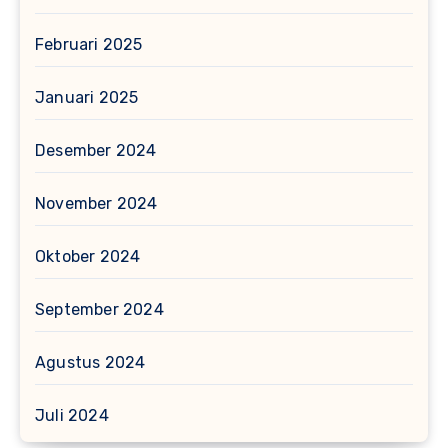
Februari 2025
Januari 2025
Desember 2024
November 2024
Oktober 2024
September 2024
Agustus 2024
Juli 2024