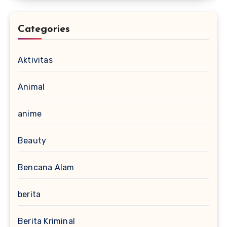
Categories
Aktivitas
Animal
anime
Beauty
Bencana Alam
berita
Berita Kriminal