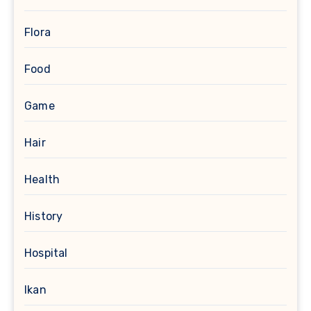
Flora
Food
Game
Hair
Health
History
Hospital
Ikan