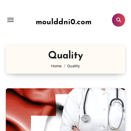
Lewati
ke
konten
moulddni0.com
Quality
Home
Quality