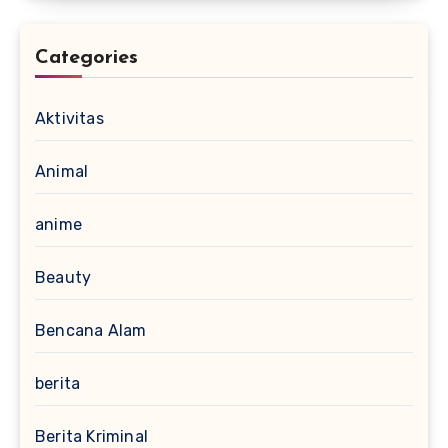
Categories
Aktivitas
Animal
anime
Beauty
Bencana Alam
berita
Berita Kriminal