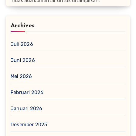
Tidak ada komentar untuk ditampilkan.
Archives
Juli 2026
Juni 2026
Mei 2026
Februari 2026
Januari 2026
Desember 2025