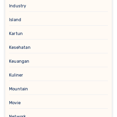
Industry
Island
Kartun
Kesehatan
Keuangan
Kuliner
Mountain
Movie
Network