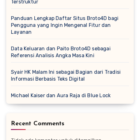
Terstruktur
Panduan Lengkap Daftar Situs Broto4D bagi
Pengguna yang Ingin Mengenal Fitur dan
Layanan
Data Keluaran dan Paito Broto4D sebagai
Referensi Analisis Angka Masa Kini
Syair HK Malam Ini sebagai Bagian dari Tradisi
Informasi Berbasis Teks Digital
Michael Kaiser dan Aura Raja di Blue Lock
Recent Comments