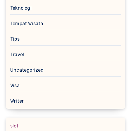
Teknologi
Tempat Wisata
Tips
Travel
Uncategorized
Visa
Writer
slot