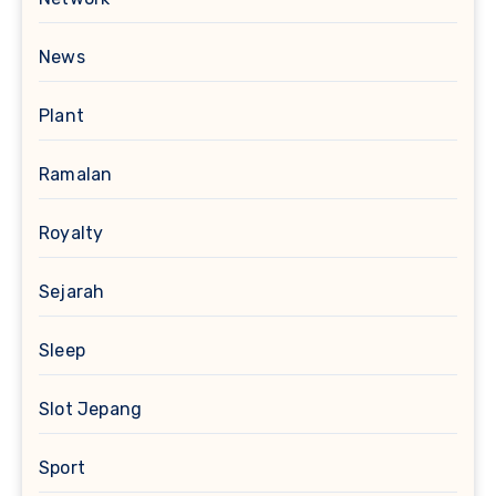
News
Plant
Ramalan
Royalty
Sejarah
Sleep
Slot Jepang
Sport