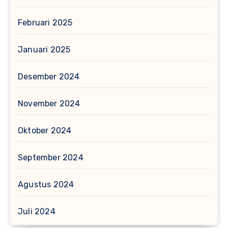
Februari 2025
Januari 2025
Desember 2024
November 2024
Oktober 2024
September 2024
Agustus 2024
Juli 2024