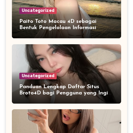
Uncategorized
Paito Toto Macau 4D sebagai
Bentuk Pengelolaan Informasi
Digital yang Lebih Terstruktur
Uncategorized
Panduan Lengkap Daftar Situs
Broto4D bagi Pengguna yang Ingin
Mengenal Fitur dan Layanan