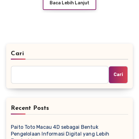
Baca Lebih Lanjut
Cari
Cari
Recent Posts
Paito Toto Macau 4D sebagai Bentuk
Pengelolaan Informasi Digital yang Lebih