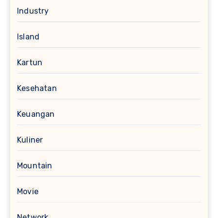
Industry
Island
Kartun
Kesehatan
Keuangan
Kuliner
Mountain
Movie
Network