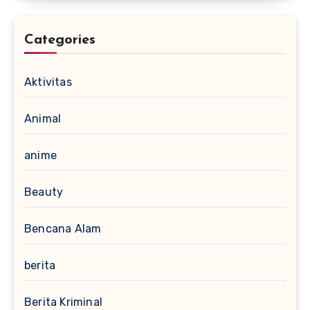
Categories
Aktivitas
Animal
anime
Beauty
Bencana Alam
berita
Berita Kriminal