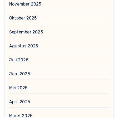
November 2025
Oktober 2025
September 2025
Agustus 2025
Juli 2025
Juni 2025
Mei 2025
April 2025
Maret 2025