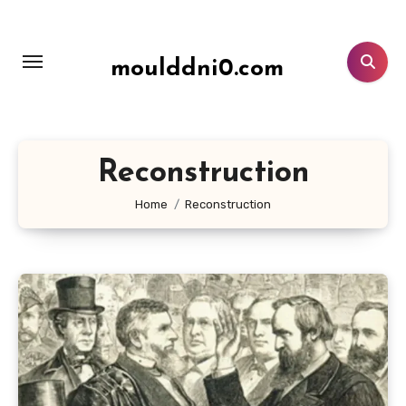
Lewati
ke
konten
moulddni0.com
Reconstruction
Home
Reconstruction