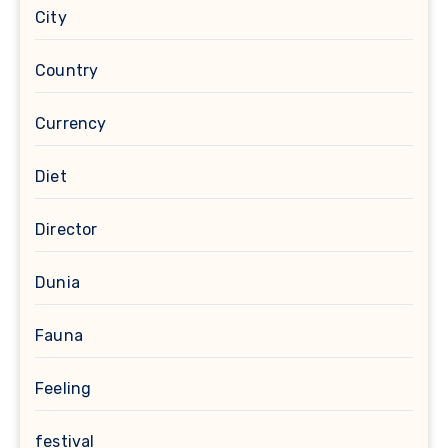
City
Country
Currency
Diet
Director
Dunia
Fauna
Feeling
festival