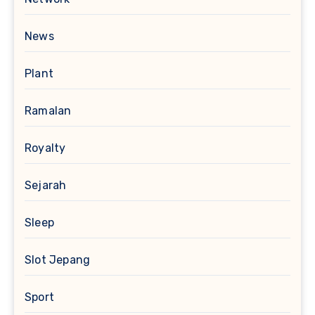
News
Plant
Ramalan
Royalty
Sejarah
Sleep
Slot Jepang
Sport