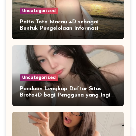
Uncategorized
Paito Toto Macau 4D sebagai
Bentuk Pengelolaan Informasi
Digital yang Lebih Terstruktur
Uncategorized
Panduan Lengkap Daftar Situs
Broto4D bagi Pengguna yang Ingin
Mengenal Fitur dan Layanan