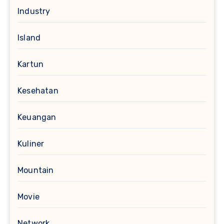
Industry
Island
Kartun
Kesehatan
Keuangan
Kuliner
Mountain
Movie
Network