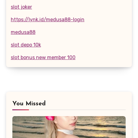
slot joker
https://lynk.id/medusa88-login
medusa88
slot depo 10k
slot bonus new member 100
You Missed