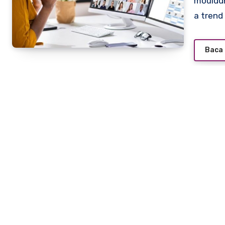
moulddni0.com – The global pandemic of 2020 accelerated
a trend
Baca 