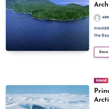
Arch
adm
moulddni0.com – The Coco Islands, a remote archipelago in
the Bay
Baca 
Island
Prin
Arct