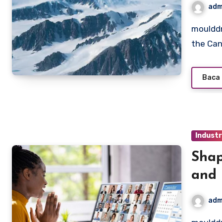
adm
moulddni0.com – Prince of Wales Island, a large island in
the Can
Baca 
Indust
Shap
and 
adm