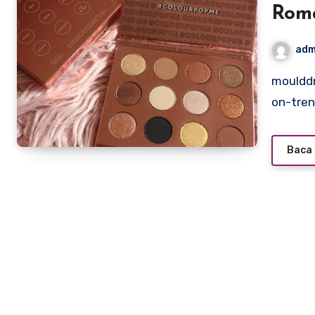
Roma
adm
moulddni0.com – ColourPop never fails to impress with its
on-tren
Baca 