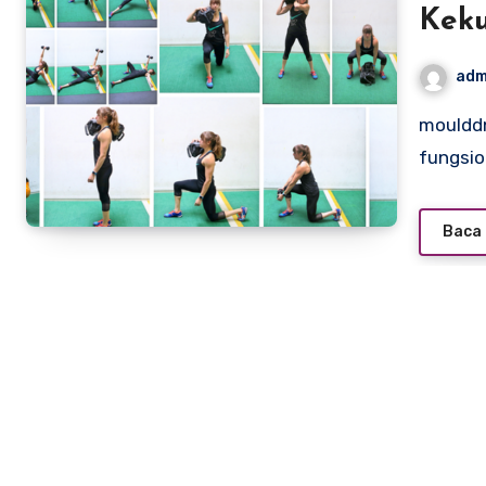
Keku
adm
moulddni0.com – Di era kebugaran saat ini, latihan
fungsio
Baca 