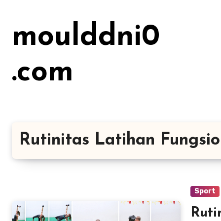
Lewati
ke
moulddni0
konten
.com
Rutinitas Latihan Fungsio
Sport
Ruti