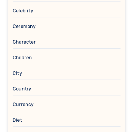
Celebrity
Ceremony
Character
Children
City
Country
Currency
Diet