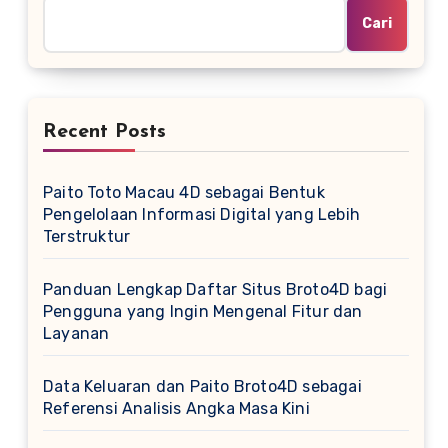
Cari
Recent Posts
Paito Toto Macau 4D sebagai Bentuk
Pengelolaan Informasi Digital yang Lebih
Terstruktur
Panduan Lengkap Daftar Situs Broto4D bagi
Pengguna yang Ingin Mengenal Fitur dan
Layanan
Data Keluaran dan Paito Broto4D sebagai
Referensi Analisis Angka Masa Kini