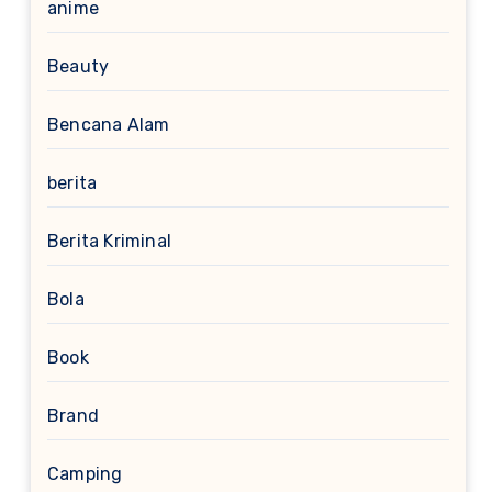
anime
Beauty
Bencana Alam
berita
Berita Kriminal
Bola
Book
Brand
Camping