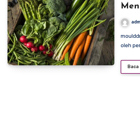
Meni
adm
moulddni0.com – Kesehatan kulit tidak hanya dipengaruhi
oleh pe
Baca 