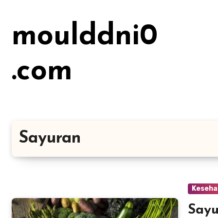
Lewati
ke
moulddni0
konten
.com
Sayuran
Keseha
Sayu