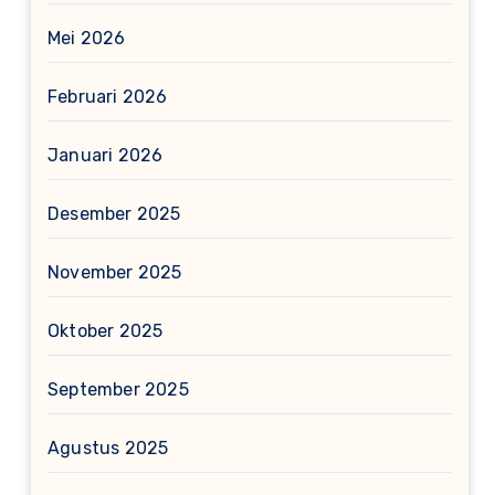
Mei 2026
Februari 2026
Januari 2026
Desember 2025
November 2025
Oktober 2025
September 2025
Agustus 2025