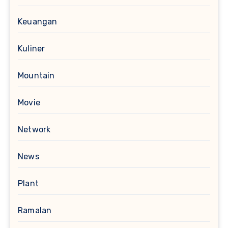
Keuangan
Kuliner
Mountain
Movie
Network
News
Plant
Ramalan