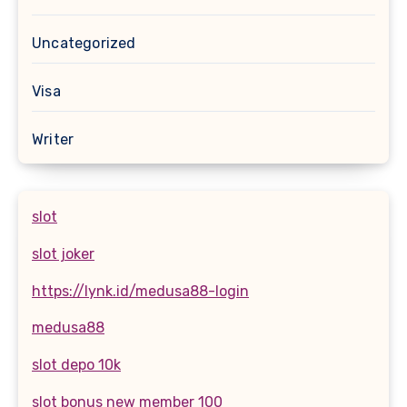
Uncategorized
Visa
Writer
slot
slot joker
https://lynk.id/medusa88-login
medusa88
slot depo 10k
slot bonus new member 100