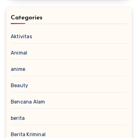
Categories
Aktivitas
Animal
anime
Beauty
Bencana Alam
berita
Berita Kriminal