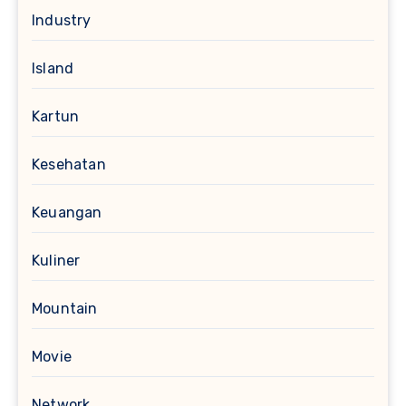
Industry
Island
Kartun
Kesehatan
Keuangan
Kuliner
Mountain
Movie
Network