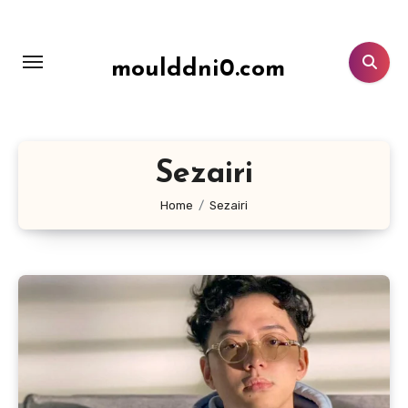
Lewati
ke
konten
moulddni0.com
Sezairi
Home
Sezairi