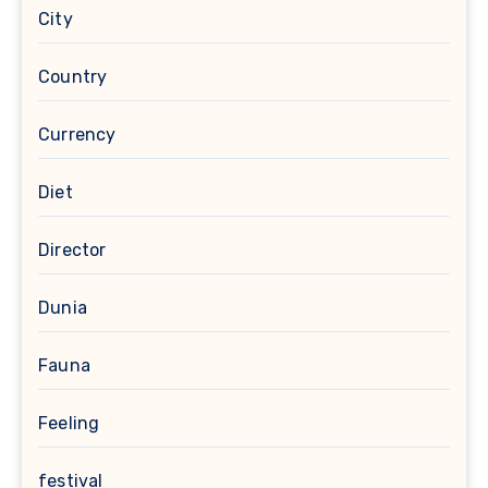
City
Country
Currency
Diet
Director
Dunia
Fauna
Feeling
festival