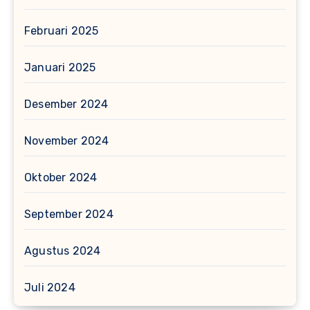
Februari 2025
Januari 2025
Desember 2024
November 2024
Oktober 2024
September 2024
Agustus 2024
Juli 2024