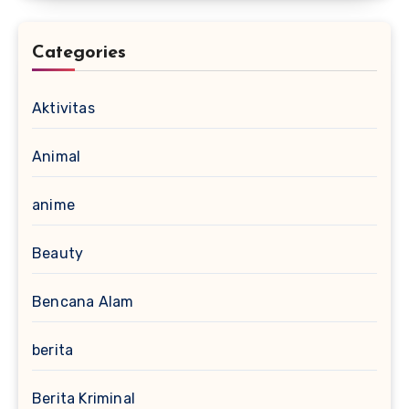
Categories
Aktivitas
Animal
anime
Beauty
Bencana Alam
berita
Berita Kriminal