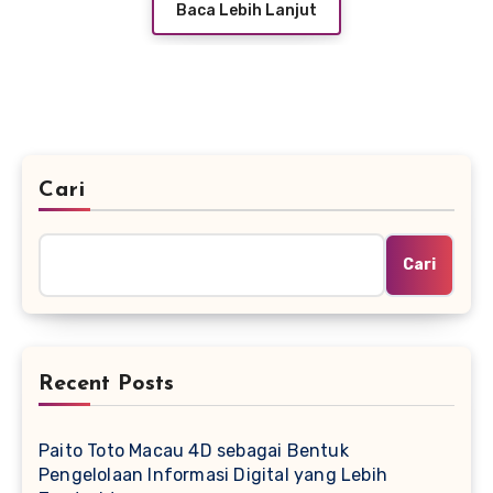
Baca Lebih Lanjut
Cari
Cari
Recent Posts
Paito Toto Macau 4D sebagai Bentuk
Pengelolaan Informasi Digital yang Lebih