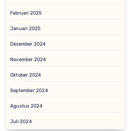
Februari 2025
Januari 2025
Desember 2024
November 2024
Oktober 2024
September 2024
Agustus 2024
Juli 2024