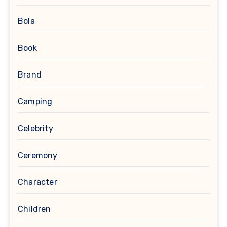
Bola
Book
Brand
Camping
Celebrity
Ceremony
Character
Children