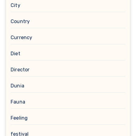
City
Country
Currency
Diet
Director
Dunia
Fauna
Feeling
festival