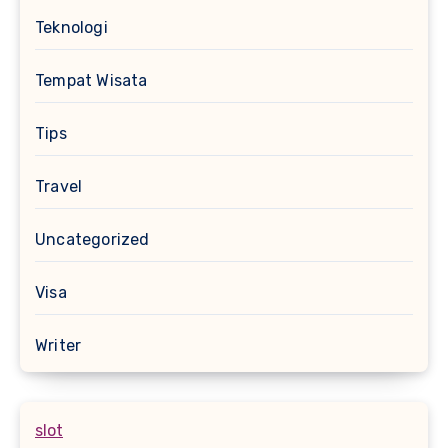
Teknologi
Tempat Wisata
Tips
Travel
Uncategorized
Visa
Writer
slot