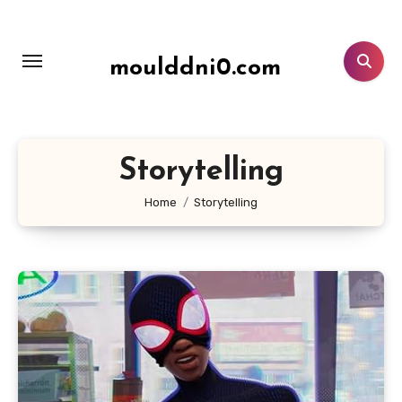
Lewati
ke
konten
moulddni0.com
Storytelling
Home
Storytelling