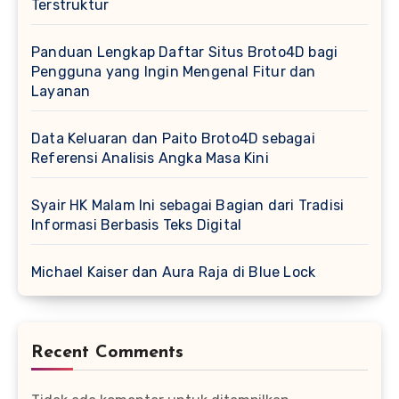
Terstruktur
Panduan Lengkap Daftar Situs Broto4D bagi
Pengguna yang Ingin Mengenal Fitur dan
Layanan
Data Keluaran dan Paito Broto4D sebagai
Referensi Analisis Angka Masa Kini
Syair HK Malam Ini sebagai Bagian dari Tradisi
Informasi Berbasis Teks Digital
Michael Kaiser dan Aura Raja di Blue Lock
Recent Comments