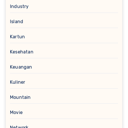
Industry
Island
Kartun
Kesehatan
Keuangan
Kuliner
Mountain
Movie
Network