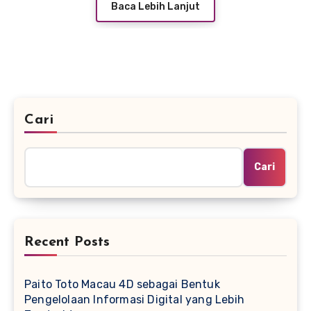
Baca Lebih Lanjut
Cari
Cari
Recent Posts
Paito Toto Macau 4D sebagai Bentuk
Pengelolaan Informasi Digital yang Lebih