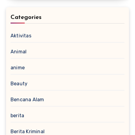
Categories
Aktivitas
Animal
anime
Beauty
Bencana Alam
berita
Berita Kriminal