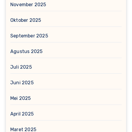
November 2025
Oktober 2025
September 2025
Agustus 2025
Juli 2025
Juni 2025
Mei 2025
April 2025
Maret 2025