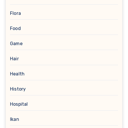
Flora
Food
Game
Hair
Health
History
Hospital
Ikan