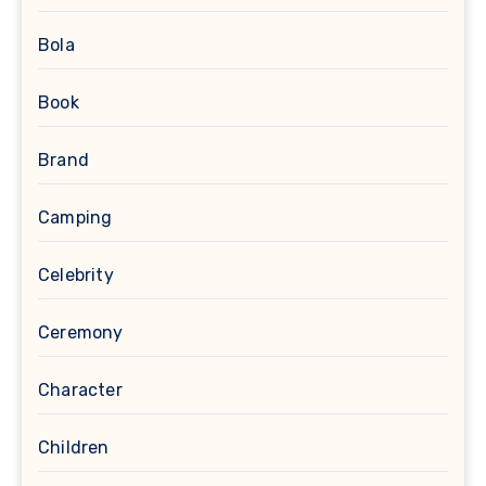
Bola
Book
Brand
Camping
Celebrity
Ceremony
Character
Children