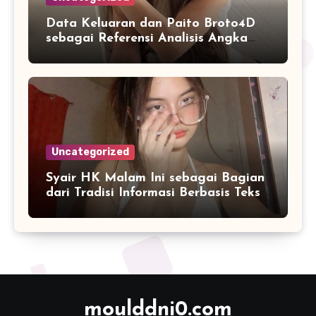
Data Keluaran dan Paito Broto4D
sebagai Referensi Analisis Angka
Masa Kini
Uncategorized
Syair HK Malam Ini sebagai Bagian
dari Tradisi Informasi Berbasis Teks
Digital
moulddni0.com