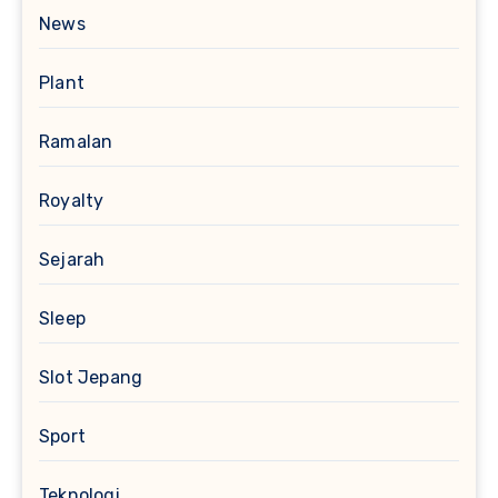
News
Plant
Ramalan
Royalty
Sejarah
Sleep
Slot Jepang
Sport
Teknologi