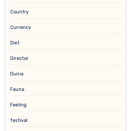
Country
Currency
Diet
Director
Dunia
Fauna
Feeling
festival