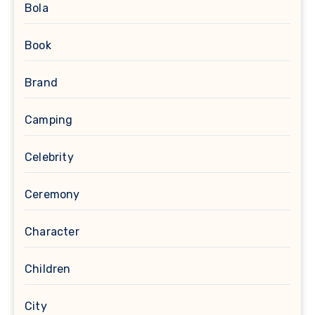
Bola
Book
Brand
Camping
Celebrity
Ceremony
Character
Children
City