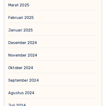
Maret 2025
Februari 2025
Januari 2025
Desember 2024
November 2024
Oktober 2024
September 2024
Agustus 2024
Juli 2024