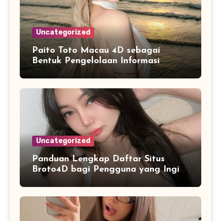
Uncategorized
Paito Toto Macau 4D sebagai
Bentuk Pengelolaan Informasi
Digital yang Lebih Terstruktur
Uncategorized
Panduan Lengkap Daftar Situs
Broto4D bagi Pengguna yang Ingin
Mengenal Fitur dan Layanan