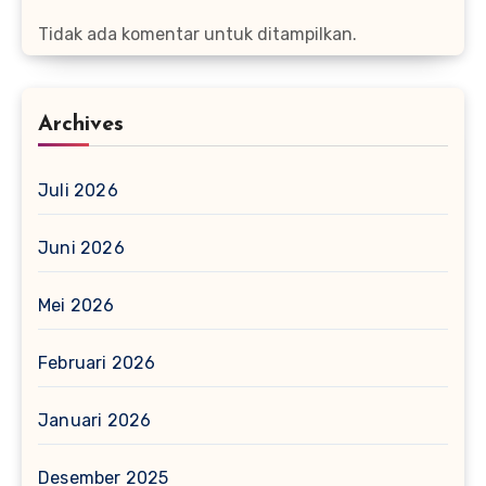
Tidak ada komentar untuk ditampilkan.
Archives
Juli 2026
Juni 2026
Mei 2026
Februari 2026
Januari 2026
Desember 2025