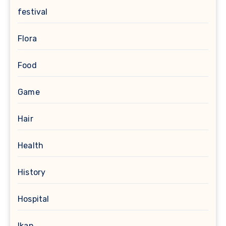
festival
Flora
Food
Game
Hair
Health
History
Hospital
Ikan