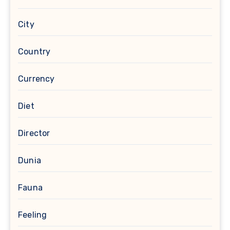
City
Country
Currency
Diet
Director
Dunia
Fauna
Feeling