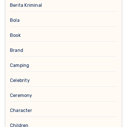
Berita Kriminal
Bola
Book
Brand
Camping
Celebrity
Ceremony
Character
Children