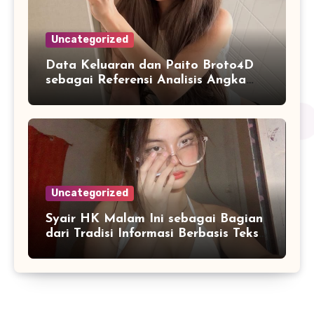
Uncategorized
Data Keluaran dan Paito Broto4D
sebagai Referensi Analisis Angka
Masa Kini
Uncategorized
Syair HK Malam Ini sebagai Bagian
dari Tradisi Informasi Berbasis Teks
Digital