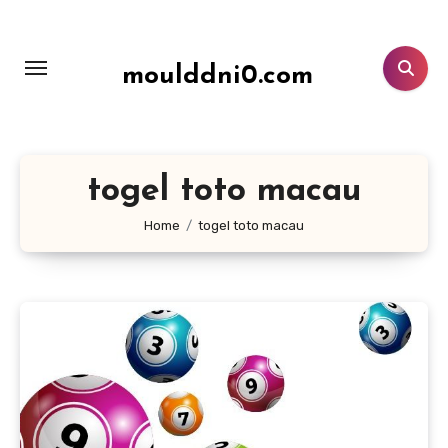
Lewati
ke
konten
moulddni0.com
togel toto macau
Home
togel toto macau