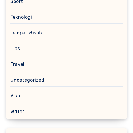
Sport
Teknologi
Tempat Wisata
Tips
Travel
Uncategorized
Visa
Writer