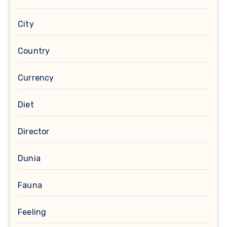
City
Country
Currency
Diet
Director
Dunia
Fauna
Feeling