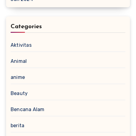
Categories
Aktivitas
Animal
anime
Beauty
Bencana Alam
berita