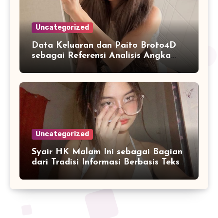
Uncategorized
Data Keluaran dan Paito Broto4D
sebagai Referensi Analisis Angka
Masa Kini
Uncategorized
Syair HK Malam Ini sebagai Bagian
dari Tradisi Informasi Berbasis Teks
Digital