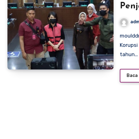
Penj
Tima
adm
moulddni0 – Majelis Hakim Pengadilan Tindak Pidana
Korupsi
tahun…
Baca 