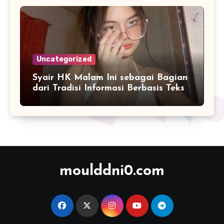
Uncategorized
Syair HK Malam Ini sebagai Bagian
dari Tradisi Informasi Berbasis Teks
Digital
moulddni0.com