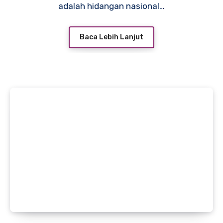
adalah hidangan nasional…
Baca Lebih Lanjut