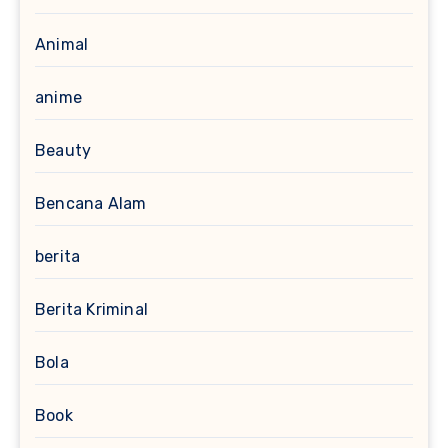
Animal
anime
Beauty
Bencana Alam
berita
Berita Kriminal
Bola
Book