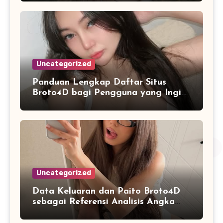
Uncategorized
Panduan Lengkap Daftar Situs
Broto4D bagi Pengguna yang Ingin
Mengenal Fitur dan Layanan
Uncategorized
Data Keluaran dan Paito Broto4D
sebagai Referensi Analisis Angka
Masa Kini