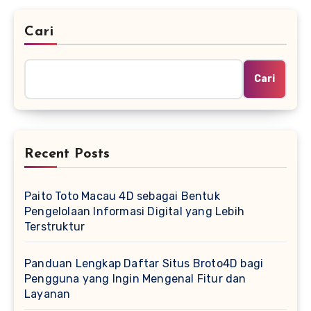
Cari
Cari
Recent Posts
Paito Toto Macau 4D sebagai Bentuk
Pengelolaan Informasi Digital yang Lebih
Terstruktur
Panduan Lengkap Daftar Situs Broto4D bagi
Pengguna yang Ingin Mengenal Fitur dan
Layanan