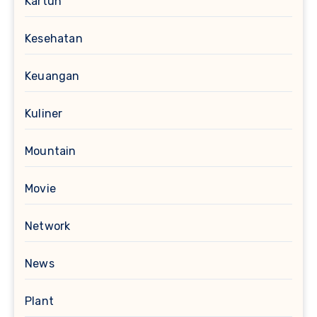
Kartun
Kesehatan
Keuangan
Kuliner
Mountain
Movie
Network
News
Plant