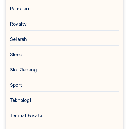
Ramalan
Royalty
Sejarah
Sleep
Slot Jepang
Sport
Teknologi
Tempat Wisata