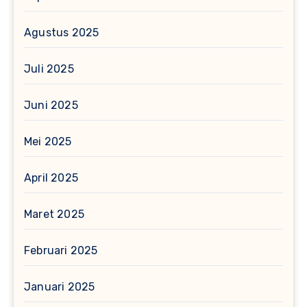
Agustus 2025
Juli 2025
Juni 2025
Mei 2025
April 2025
Maret 2025
Februari 2025
Januari 2025