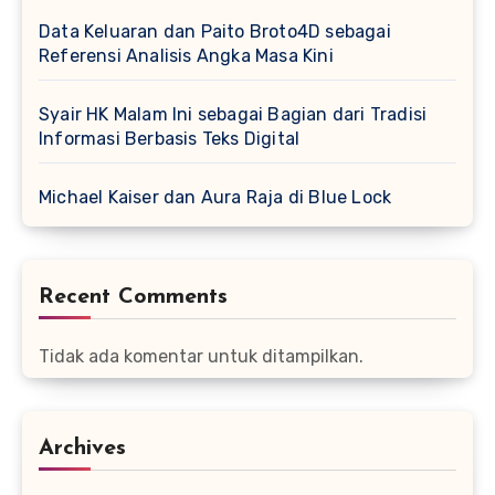
Data Keluaran dan Paito Broto4D sebagai
Referensi Analisis Angka Masa Kini
Syair HK Malam Ini sebagai Bagian dari Tradisi
Informasi Berbasis Teks Digital
Michael Kaiser dan Aura Raja di Blue Lock
Recent Comments
Tidak ada komentar untuk ditampilkan.
Archives