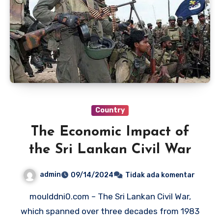
Country
The Economic Impact of
the Sri Lankan Civil War
admin
09/14/2024
Tidak ada komentar
moulddni0.com – The Sri Lankan Civil War,
which spanned over three decades from 1983