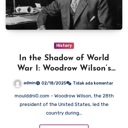
History
In the Shadow of World
War I: Woodrow Wilson’s
Leadership
admin
02/18/2025
Tidak ada komentar
moulddni0.com – Woodrow Wilson, the 28th
president of the United States, led the
country during…