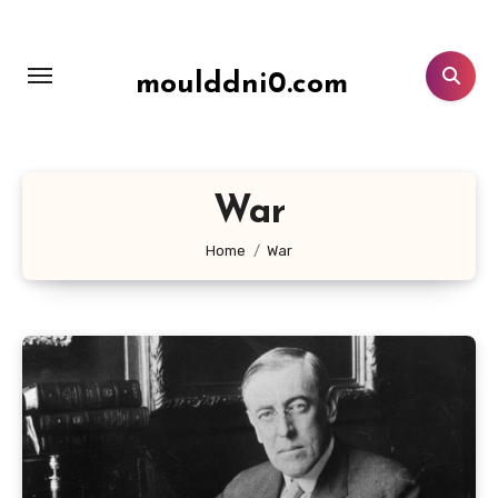
Lewati
ke
konten
moulddni0.com
War
Home
War