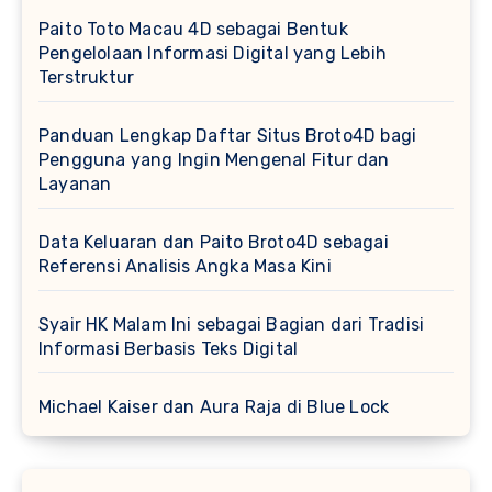
Paito Toto Macau 4D sebagai Bentuk
Pengelolaan Informasi Digital yang Lebih
Terstruktur
Panduan Lengkap Daftar Situs Broto4D bagi
Pengguna yang Ingin Mengenal Fitur dan
Layanan
Data Keluaran dan Paito Broto4D sebagai
Referensi Analisis Angka Masa Kini
Syair HK Malam Ini sebagai Bagian dari Tradisi
Informasi Berbasis Teks Digital
Michael Kaiser dan Aura Raja di Blue Lock