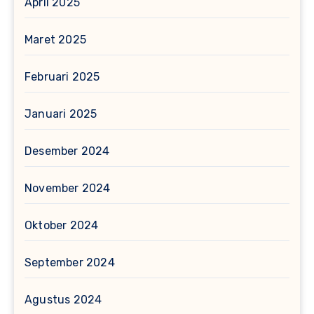
April 2025
Maret 2025
Februari 2025
Januari 2025
Desember 2024
November 2024
Oktober 2024
September 2024
Agustus 2024