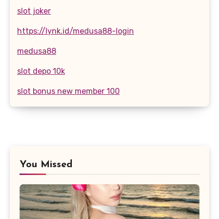
slot joker
https://lynk.id/medusa88-login
medusa88
slot depo 10k
slot bonus new member 100
You Missed