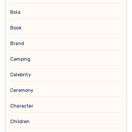
Bola
Book
Brand
Camping
Celebrity
Ceremony
Character
Children