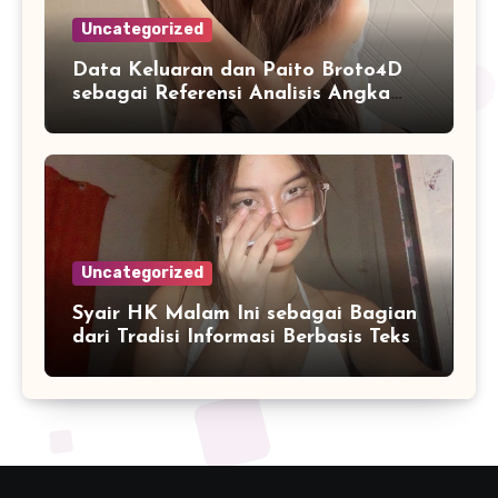
Uncategorized
Data Keluaran dan Paito Broto4D
sebagai Referensi Analisis Angka
Masa Kini
Uncategorized
Syair HK Malam Ini sebagai Bagian
dari Tradisi Informasi Berbasis Teks
Digital