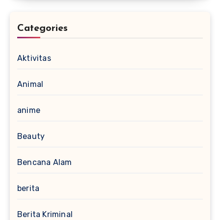
Categories
Aktivitas
Animal
anime
Beauty
Bencana Alam
berita
Berita Kriminal