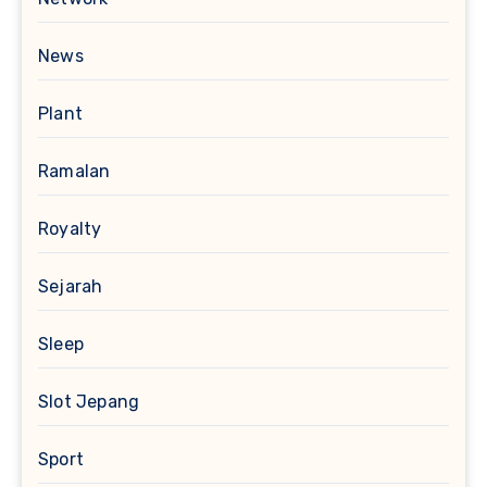
News
Plant
Ramalan
Royalty
Sejarah
Sleep
Slot Jepang
Sport