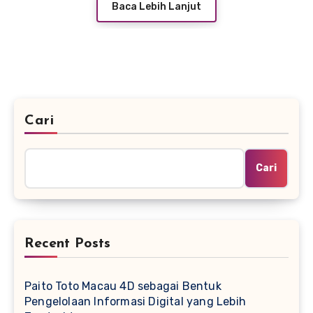
Baca Lebih Lanjut
Cari
Cari
Recent Posts
Paito Toto Macau 4D sebagai Bentuk
Pengelolaan Informasi Digital yang Lebih