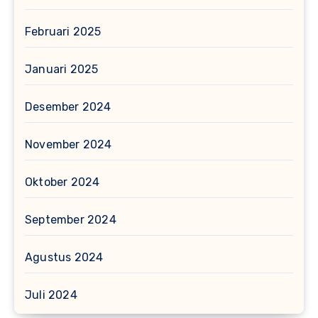
Februari 2025
Januari 2025
Desember 2024
November 2024
Oktober 2024
September 2024
Agustus 2024
Juli 2024