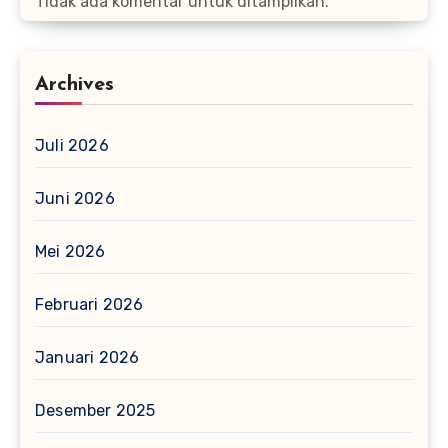
Tidak ada komentar untuk ditampilkan.
Archives
Juli 2026
Juni 2026
Mei 2026
Februari 2026
Januari 2026
Desember 2025