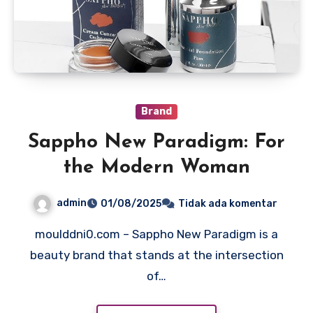
Brand
Sappho New Paradigm: For
the Modern Woman
admin
01/08/2025
Tidak ada komentar
moulddni0.com – Sappho New Paradigm is a
beauty brand that stands at the intersection
of…