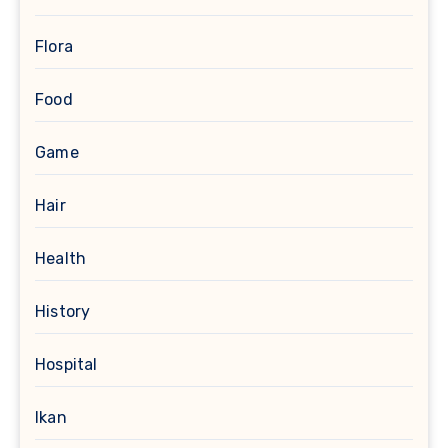
Flora
Food
Game
Hair
Health
History
Hospital
Ikan