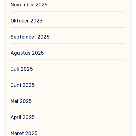
November 2025
Oktober 2025
September 2025
Agustus 2025
Juli 2025
Juni 2025
Mei 2025
April 2025
Maret 2025