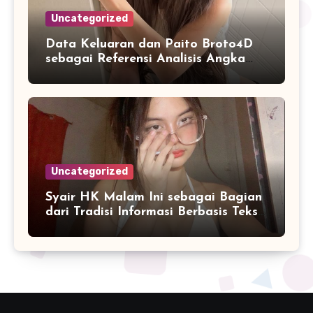
Uncategorized
Data Keluaran dan Paito Broto4D
sebagai Referensi Analisis Angka
Masa Kini
Uncategorized
Syair HK Malam Ini sebagai Bagian
dari Tradisi Informasi Berbasis Teks
Digital