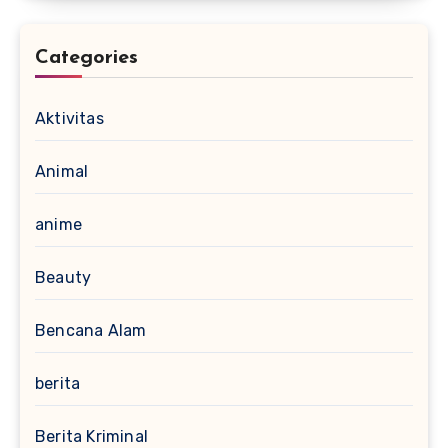
Categories
Aktivitas
Animal
anime
Beauty
Bencana Alam
berita
Berita Kriminal