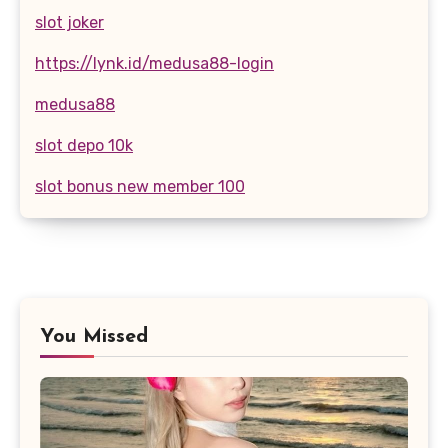
slot joker
https://lynk.id/medusa88-login
medusa88
slot depo 10k
slot bonus new member 100
You Missed