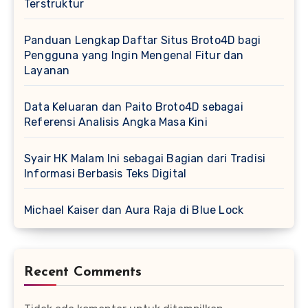
Terstruktur
Panduan Lengkap Daftar Situs Broto4D bagi
Pengguna yang Ingin Mengenal Fitur dan
Layanan
Data Keluaran dan Paito Broto4D sebagai
Referensi Analisis Angka Masa Kini
Syair HK Malam Ini sebagai Bagian dari Tradisi
Informasi Berbasis Teks Digital
Michael Kaiser dan Aura Raja di Blue Lock
Recent Comments