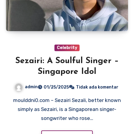
Celebrity
Sezairi: A Soulful Singer –
Singapore Idol
admin
01/25/2025
Tidak ada komentar
moulddni0.com – Sezairi Sezali, better known
simply as Sezairi, is a Singaporean singer-
songwriter who rose…