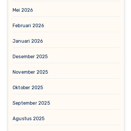
Mei 2026
Februari 2026
Januari 2026
Desember 2025
November 2025
Oktober 2025
September 2025
Agustus 2025