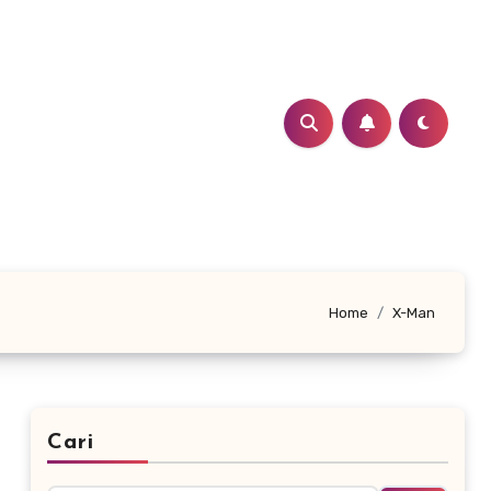
Home
X-Man
Cari