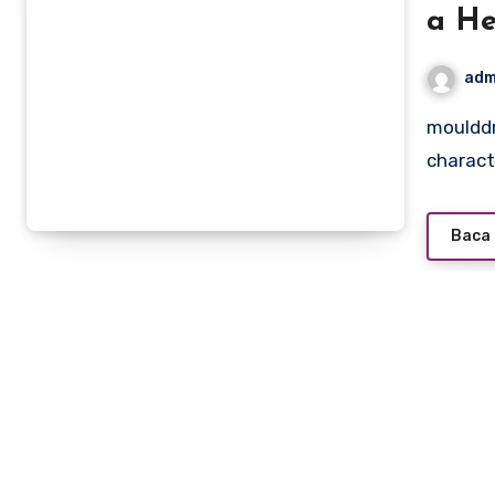
a He
adm
moulddni0.com – Wolverine, one of the most iconic
charact
Baca 