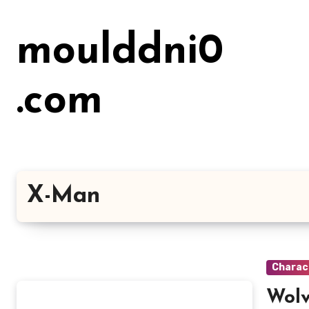
Lewati
ke
moulddni0
konten
.com
X-Man
Charac
Wolv