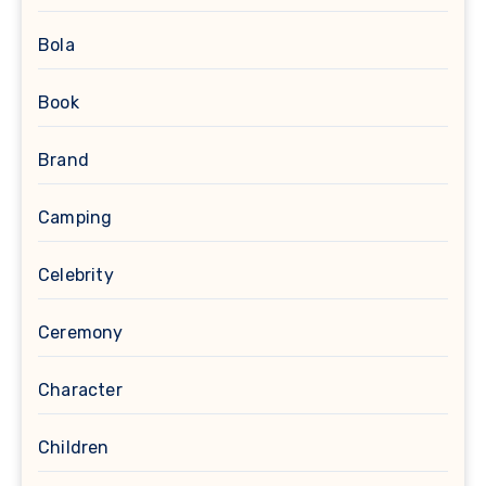
Bola
Book
Brand
Camping
Celebrity
Ceremony
Character
Children