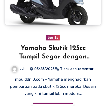
berita
Yamaha Skutik 125cc
Tampil Segar dengan
Harga Mulai Rp 30 Jutaan
admin
05/25/2025
Tidak ada komentar
moulddni0.com – Yamaha menghadirkan
pembaruan pada skutik 125cc mereka. Desain
yang kini tampil lebih modern…