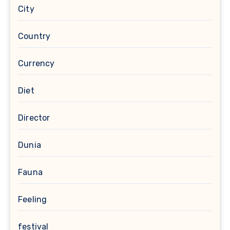
City
Country
Currency
Diet
Director
Dunia
Fauna
Feeling
festival