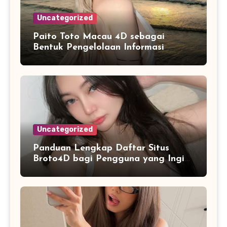
Uncategorized
Paito Toto Macau 4D sebagai
Bentuk Pengelolaan Informasi
Digital yang Lebih Terstruktur
Uncategorized
Panduan Lengkap Daftar Situs
Broto4D bagi Pengguna yang Ingin
Mengenal Fitur dan Layanan