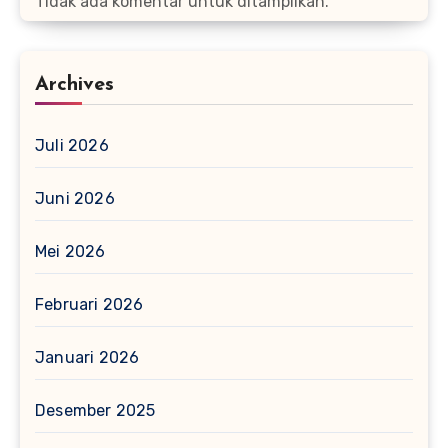
Tidak ada komentar untuk ditampilkan.
Archives
Juli 2026
Juni 2026
Mei 2026
Februari 2026
Januari 2026
Desember 2025