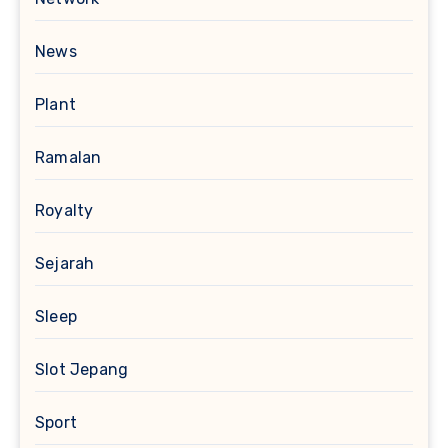
News
Plant
Ramalan
Royalty
Sejarah
Sleep
Slot Jepang
Sport