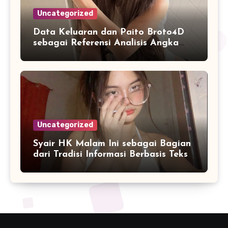
Uncategorized
Data Keluaran dan Paito Broto4D
sebagai Referensi Analisis Angka
Masa Kini
Uncategorized
Syair HK Malam Ini sebagai Bagian
dari Tradisi Informasi Berbasis Teks
Digital