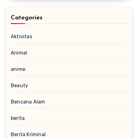
Categories
Aktivitas
Animal
anime
Beauty
Bencana Alam
berita
Berita Kriminal