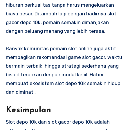
hiburan berkualitas tanpa harus mengeluarkan
biaya besar. Ditambah lagi dengan hadirnya slot
gacor depo 10k, pemain semakin dimanjakan
dengan peluang menang yang lebih terasa.
Banyak komunitas pemain slot online juga aktif
membagikan rekomendasi game slot gacor, waktu
bermain terbaik, hingga strategi sederhana yang
bisa diterapkan dengan modal kecil. Hal ini
membuat ekosistem slot depo 10k semakin hidup
dan diminati.
Kesimpulan
Slot depo 10k dan slot gacor depo 10k adalah