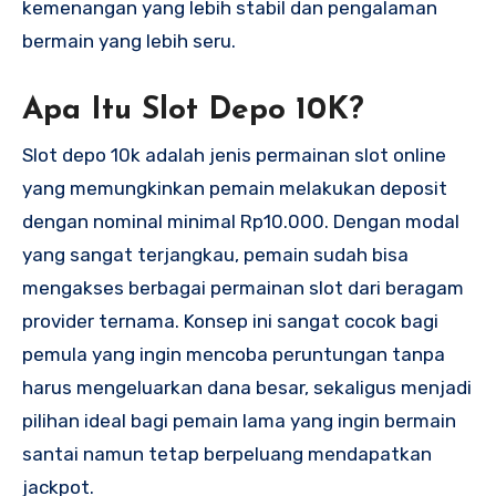
kemenangan yang lebih stabil dan pengalaman
bermain yang lebih seru.
Apa Itu Slot Depo 10K?
Slot depo 10k adalah jenis permainan slot online
yang memungkinkan pemain melakukan deposit
dengan nominal minimal Rp10.000. Dengan modal
yang sangat terjangkau, pemain sudah bisa
mengakses berbagai permainan slot dari beragam
provider ternama. Konsep ini sangat cocok bagi
pemula yang ingin mencoba peruntungan tanpa
harus mengeluarkan dana besar, sekaligus menjadi
pilihan ideal bagi pemain lama yang ingin bermain
santai namun tetap berpeluang mendapatkan
jackpot.