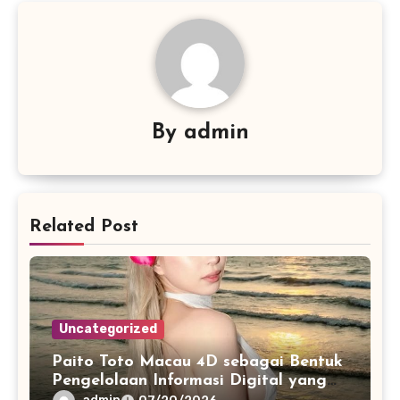
By
admin
Related Post
Uncategorized
Paito Toto Macau 4D sebagai Bentuk
Pengelolaan Informasi Digital yang
Lebih Terstruktur