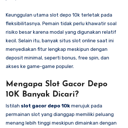
Keunggulan utama slot depo 10k terletak pada
fleksibilitasnya. Pemain tidak perlu khawatir soal
risiko besar karena modal yang digunakan relatif
kecil. Selain itu, banyak situs slot online saat ini
menyediakan fitur lengkap meskipun dengan
deposit minimal, seperti bonus, free spin, dan
akses ke game-game populer.
Mengapa Slot Gacor Depo
10K Banyak Dicari?
Istilah
slot gacor depo 10k
merujuk pada
permainan slot yang dianggap memiliki peluang
menang lebih tinggi meskipun dimainkan dengan