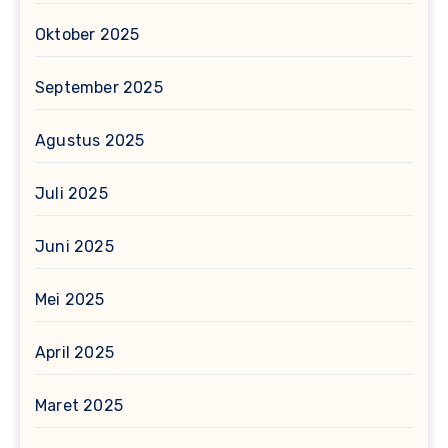
Oktober 2025
September 2025
Agustus 2025
Juli 2025
Juni 2025
Mei 2025
April 2025
Maret 2025