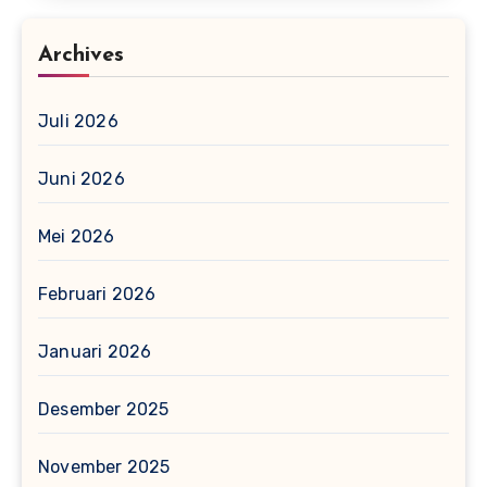
Archives
Juli 2026
Juni 2026
Mei 2026
Februari 2026
Januari 2026
Desember 2025
November 2025