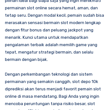
pilihan ideal bagi siapa saja yang ingin menikmati
permainan slot online secara hemat, aman, dan
tetap seru. Dengan modal kecil, pemain sudah bisa
merasakan sensasi bermain slot modern lengkap
dengan fitur bonus dan peluang jackpot yang
menarik. Kunci utama untuk mendapatkan
pengalaman terbaik adalah memilih game yang
tepat, mengatur strategi bermain, dan selalu
bermain dengan bijak.
Dengan perkembangan teknologi dan sistem
permainan yang semakin canggih, slot depo 10k
diprediksi akan terus menjadi favorit pemain slot
online di masa mendatang. Bagi Anda yang ingin
mencoba peruntungan tanpa risiko besar, slot