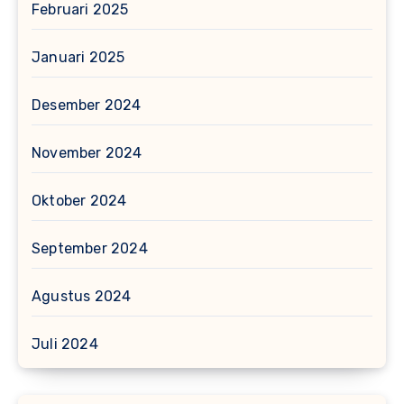
Februari 2025
Januari 2025
Desember 2024
November 2024
Oktober 2024
September 2024
Agustus 2024
Juli 2024