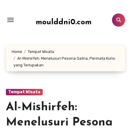
Lewati
ke
konten
moulddni0.com
Home
Tempat Wisata
Al-Mishirfeh: Menelusuri Pesona Qatna, Permata Kuno
yang Terlupakan
Tempat Wisata
Al-Mishirfeh:
Menelusuri Pesona