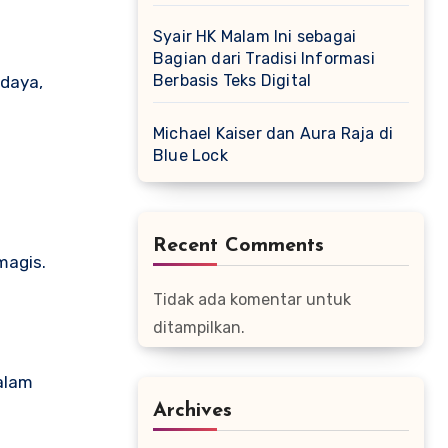
Syair HK Malam Ini sebagai
Bagian dari Tradisi Informasi
Berbasis Teks Digital
udaya,
Michael Kaiser dan Aura Raja di
Blue Lock
Recent Comments
magis.
Tidak ada komentar untuk
ditampilkan.
alam
Archives