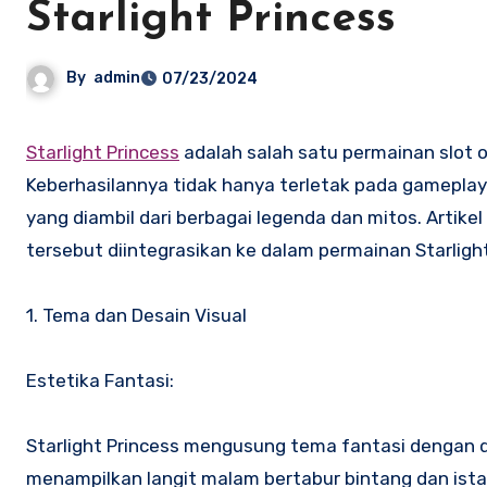
Starlight Princess
By
admin
07/23/2024
Starlight Princess
adalah salah satu permainan slot o
Keberhasilannya tidak hanya terletak pada gameplay
yang diambil dari berbagai legenda dan mitos. Artik
tersebut diintegrasikan ke dalam permainan Starlight
1. Tema dan Desain Visual
Estetika Fantasi:
Starlight Princess mengusung tema fantasi dengan d
menampilkan langit malam bertabur bintang dan ist