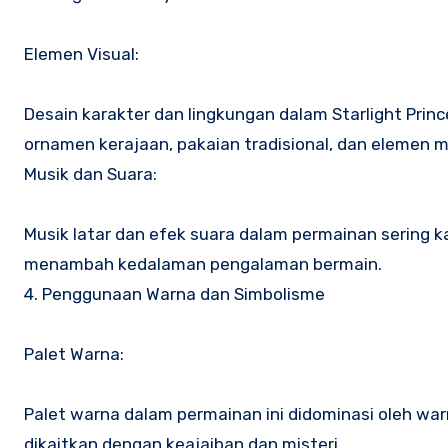
Elemen Visual:
Desain karakter dan lingkungan dalam Starlight Pri
ornamen kerajaan, pakaian tradisional, dan elemen 
Musik dan Suara:
Musik latar dan efek suara dalam permainan sering k
menambah kedalaman pengalaman bermain.
4. Penggunaan Warna dan Simbolisme
Palet Warna:
Palet warna dalam permainan ini didominasi oleh war
dikaitkan dengan keajaiban dan misteri.