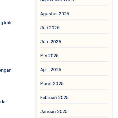
Agustus 2025
g kali
Juli 2025
Juni 2025
Mei 2025
April 2025
dengan
Maret 2025
Februari 2025
adar
Januari 2025