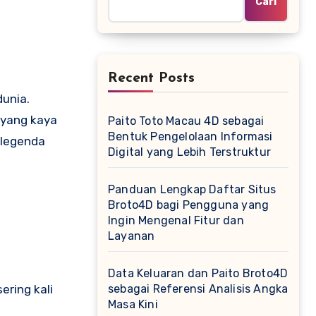
Cari
Recent Posts
dunia.
 yang kaya
Paito Toto Macau 4D sebagai
Bentuk Pengelolaan Informasi
 legenda
Digital yang Lebih Terstruktur
Panduan Lengkap Daftar Situs
Broto4D bagi Pengguna yang
Ingin Mengenal Fitur dan
Layanan
Data Keluaran dan Paito Broto4D
ring kali
sebagai Referensi Analisis Angka
Masa Kini