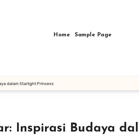
Home
Sample Page
aya dalam Starlight Princess
r: Inspirasi Budaya da