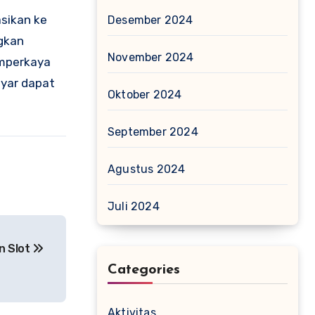
asikan ke
Desember 2024
gkan
November 2024
emperkaya
ayar dapat
Oktober 2024
September 2024
Agustus 2024
Juli 2024
n Slot
Categories
Aktivitas