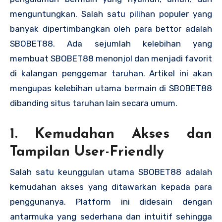
menguntungkan. Salah satu pilihan populer yang
banyak dipertimbangkan oleh para bettor adalah
SBOBET88. Ada sejumlah kelebihan yang
membuat SBOBET88 menonjol dan menjadi favorit
di kalangan penggemar taruhan. Artikel ini akan
mengupas kelebihan utama bermain di SBOBET88
dibanding situs taruhan lain secara umum.
1.
Kemudahan Akses dan
Tampilan User-Friendly
Salah satu keunggulan utama SBOBET88 adalah
kemudahan akses yang ditawarkan kepada para
penggunanya. Platform ini didesain dengan
antarmuka yang sederhana dan intuitif sehingga