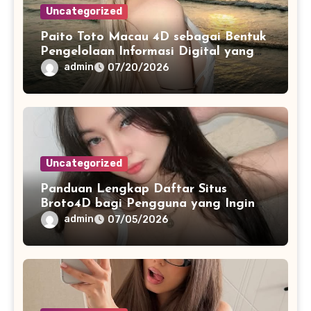
Uncategorized
Paito Toto Macau 4D sebagai Bentuk
Pengelolaan Informasi Digital yang
Lebih Terstruktur
admin
07/20/2026
Uncategorized
Panduan Lengkap Daftar Situs
Broto4D bagi Pengguna yang Ingin
Mengenal Fitur dan Layanan
admin
07/05/2026