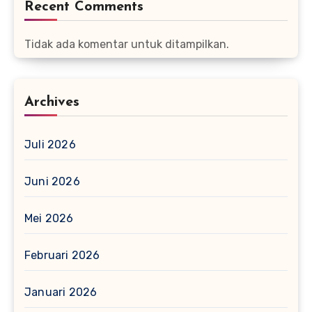
Recent Comments
Tidak ada komentar untuk ditampilkan.
Archives
Juli 2026
Juni 2026
Mei 2026
Februari 2026
Januari 2026