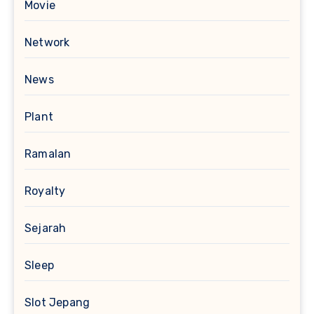
Movie
Network
News
Plant
Ramalan
Royalty
Sejarah
Sleep
Slot Jepang