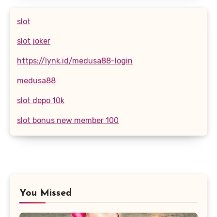
slot
slot joker
https://lynk.id/medusa88-login
medusa88
slot depo 10k
slot bonus new member 100
You Missed