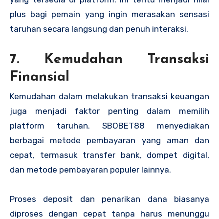
plus bagi pemain yang ingin merasakan sensasi
taruhan secara langsung dan penuh interaksi.
7.
Kemudahan Transaksi
Finansial
Kemudahan dalam melakukan transaksi keuangan
juga menjadi faktor penting dalam memilih
platform taruhan. SBOBET88 menyediakan
berbagai metode pembayaran yang aman dan
cepat, termasuk transfer bank, dompet digital,
dan metode pembayaran populer lainnya.
Proses deposit dan penarikan dana biasanya
diproses dengan cepat tanpa harus menunggu