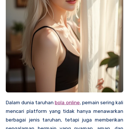
Dalam dunia taruhan
bola online
, pemain sering kali
mencari platform yang tidak hanya menawarkan
berbagai jenis taruhan, tetapi juga memberikan
pengalaman bermain yang nyaman, aman, dan