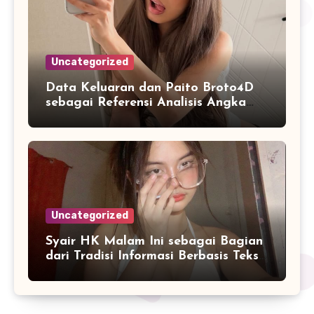
Uncategorized
Data Keluaran dan Paito Broto4D
sebagai Referensi Analisis Angka
Masa Kini
Uncategorized
Syair HK Malam Ini sebagai Bagian
dari Tradisi Informasi Berbasis Teks
Digital