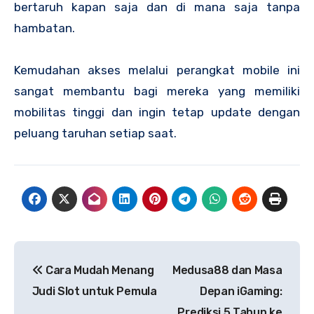
bertaruh kapan saja dan di mana saja tanpa
hambatan.
Kemudahan akses melalui perangkat mobile ini
sangat membantu bagi mereka yang memiliki
mobilitas tinggi dan ingin tetap update dengan
peluang taruhan setiap saat.
Navigasi
Cara Mudah Menang
Medusa88 dan Masa
pos
Judi Slot untuk Pemula
Depan iGaming:
Prediksi 5 Tahun ke