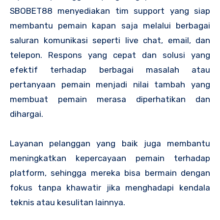
SBOBET88 menyediakan tim support yang siap
membantu pemain kapan saja melalui berbagai
saluran komunikasi seperti live chat, email, dan
telepon. Respons yang cepat dan solusi yang
efektif terhadap berbagai masalah atau
pertanyaan pemain menjadi nilai tambah yang
membuat pemain merasa diperhatikan dan
dihargai.
Layanan pelanggan yang baik juga membantu
meningkatkan kepercayaan pemain terhadap
platform, sehingga mereka bisa bermain dengan
fokus tanpa khawatir jika menghadapi kendala
teknis atau kesulitan lainnya.