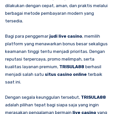
dilakukan dengan cepat, aman, dan praktis melalui
berbagai metode pembayaran modern yang
tersedia.
Bagi para penggemar
judi live casino
, memilih
platform yang menawarkan bonus besar sekaligus
keamanan tinggi tentu menjadi prioritas. Dengan
reputasi terpercaya, promo melimpah, serta
kualitas layanan premium,
TRISULA88
berhasil
menjadi salah satu
situs casino online
terbaik
saat ini.
Dengan segala keunggulan tersebut,
TRISULA88
adalah pilihan tepat bagi siapa saja yang ingin
merasakan pengalaman bermain
live casino
yang