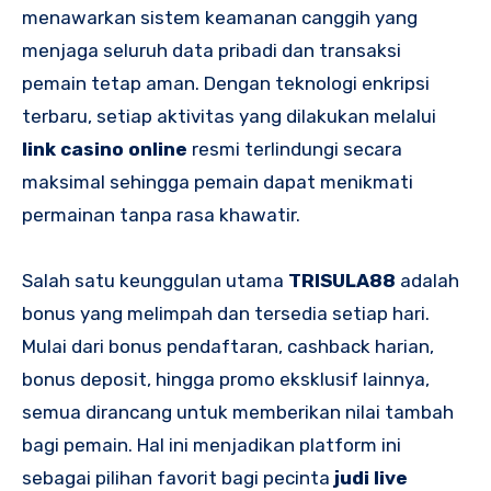
menawarkan sistem keamanan canggih yang
menjaga seluruh data pribadi dan transaksi
pemain tetap aman. Dengan teknologi enkripsi
terbaru, setiap aktivitas yang dilakukan melalui
link casino online
resmi terlindungi secara
maksimal sehingga pemain dapat menikmati
permainan tanpa rasa khawatir.
Salah satu keunggulan utama
TRISULA88
adalah
bonus yang melimpah dan tersedia setiap hari.
Mulai dari bonus pendaftaran, cashback harian,
bonus deposit, hingga promo eksklusif lainnya,
semua dirancang untuk memberikan nilai tambah
bagi pemain. Hal ini menjadikan platform ini
sebagai pilihan favorit bagi pecinta
judi live