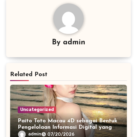
By
admin
Related Post
Uncategorized
Paito Toto Macau 4D sebagai Bentuk
Pengelolaan Informasi Digital yang
Lebih Terstruktur
admin
07/20/2026