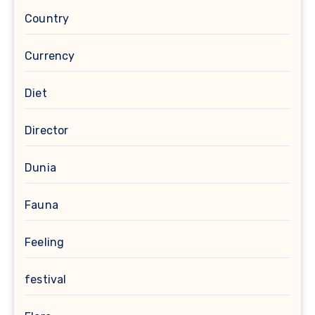
Country
Currency
Diet
Director
Dunia
Fauna
Feeling
festival