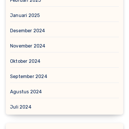
Februari 2025
Januari 2025
Desember 2024
November 2024
Oktober 2024
September 2024
Agustus 2024
Juli 2024