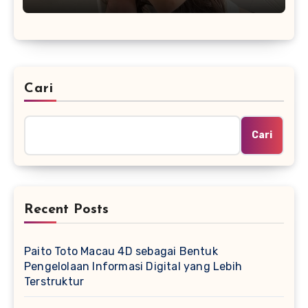
Cari
Cari
Recent Posts
Paito Toto Macau 4D sebagai Bentuk
Pengelolaan Informasi Digital yang Lebih
Terstruktur