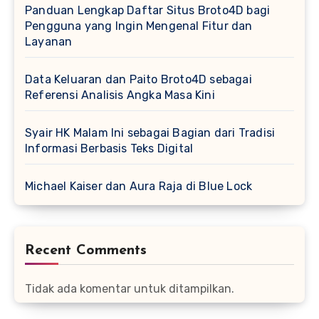
Panduan Lengkap Daftar Situs Broto4D bagi
Pengguna yang Ingin Mengenal Fitur dan
Layanan
Data Keluaran dan Paito Broto4D sebagai
Referensi Analisis Angka Masa Kini
Syair HK Malam Ini sebagai Bagian dari Tradisi
Informasi Berbasis Teks Digital
Michael Kaiser dan Aura Raja di Blue Lock
Recent Comments
Tidak ada komentar untuk ditampilkan.