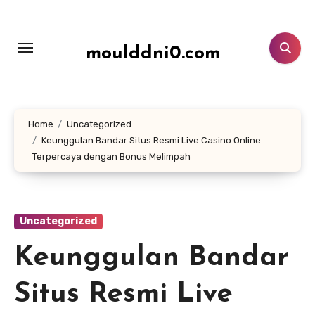
Lewati
ke
konten
moulddni0.com
Home
Uncategorized
Keunggulan Bandar Situs Resmi Live Casino Online
Terpercaya dengan Bonus Melimpah
Uncategorized
Keunggulan Bandar
Situs Resmi Live