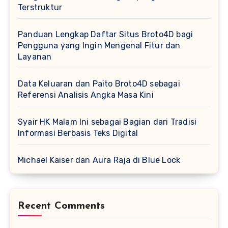
Terstruktur
Panduan Lengkap Daftar Situs Broto4D bagi
Pengguna yang Ingin Mengenal Fitur dan
Layanan
Data Keluaran dan Paito Broto4D sebagai
Referensi Analisis Angka Masa Kini
Syair HK Malam Ini sebagai Bagian dari Tradisi
Informasi Berbasis Teks Digital
Michael Kaiser dan Aura Raja di Blue Lock
Recent Comments