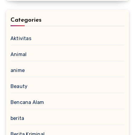
Categories
Aktivitas
Animal
anime
Beauty
Bencana Alam
berita
Berita Kriminal