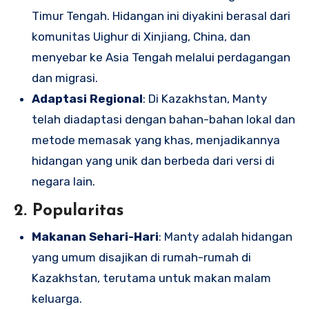
Timur Tengah. Hidangan ini diyakini berasal dari
komunitas Uighur di Xinjiang, China, dan
menyebar ke Asia Tengah melalui perdagangan
dan migrasi.
Adaptasi Regional
: Di Kazakhstan, Manty
telah diadaptasi dengan bahan-bahan lokal dan
metode memasak yang khas, menjadikannya
hidangan yang unik dan berbeda dari versi di
negara lain.
2. Popularitas
Makanan Sehari-Hari
: Manty adalah hidangan
yang umum disajikan di rumah-rumah di
Kazakhstan, terutama untuk makan malam
keluarga.