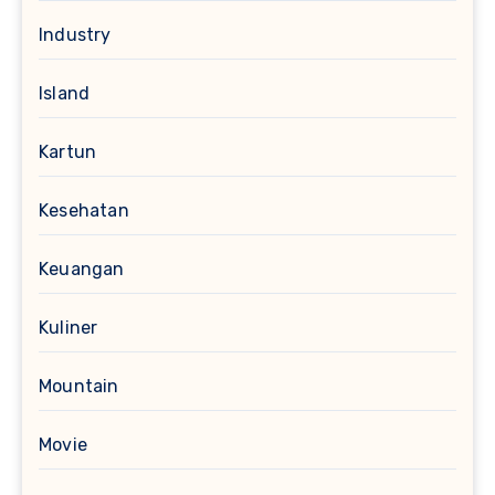
Industry
Island
Kartun
Kesehatan
Keuangan
Kuliner
Mountain
Movie