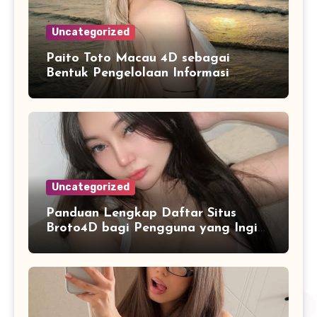
Uncategorized
Paito Toto Macau 4D sebagai
Bentuk Pengelolaan Informasi
Digital yang Lebih Terstruktur
Uncategorized
Panduan Lengkap Daftar Situs
Broto4D bagi Pengguna yang Ingin
Mengenal Fitur dan Layanan