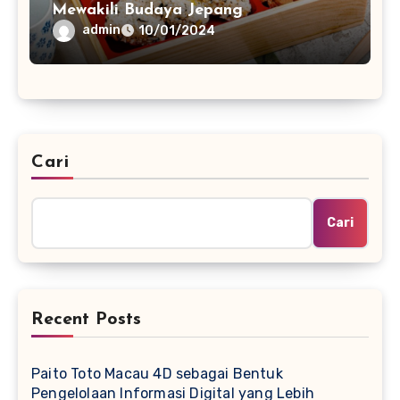
Mewakili Budaya Jepang
admin
10/01/2024
Cari
Cari
Recent Posts
Paito Toto Macau 4D sebagai Bentuk
Pengelolaan Informasi Digital yang Lebih