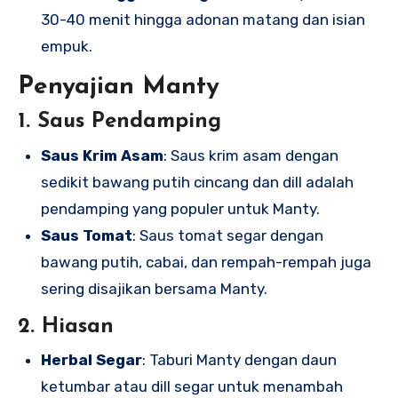
30-40 menit hingga adonan matang dan isian
empuk.
Penyajian Manty
1. Saus Pendamping
Saus Krim Asam
: Saus krim asam dengan
sedikit bawang putih cincang dan dill adalah
pendamping yang populer untuk Manty.
Saus Tomat
: Saus tomat segar dengan
bawang putih, cabai, dan rempah-rempah juga
sering disajikan bersama Manty.
2. Hiasan
Herbal Segar
: Taburi Manty dengan daun
ketumbar atau dill segar untuk menambah