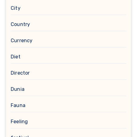
City
Country
Currency
Diet
Director
Dunia
Fauna
Feeling