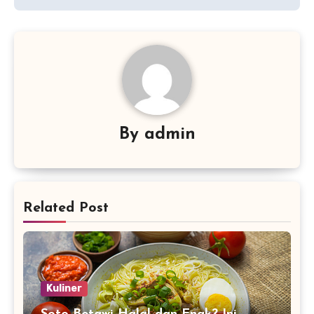
By
admin
Related Post
Kuliner