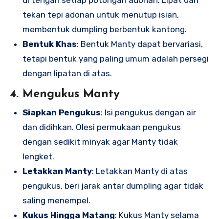
di tengah setiap potongan adonan. Lipat dan
tekan tepi adonan untuk menutup isian,
membentuk dumpling berbentuk kantong.
Bentuk Khas
: Bentuk Manty dapat bervariasi,
tetapi bentuk yang paling umum adalah persegi
dengan lipatan di atas.
4. Mengukus Manty
Siapkan Pengukus
: Isi pengukus dengan air
dan didihkan. Olesi permukaan pengukus
dengan sedikit minyak agar Manty tidak
lengket.
Letakkan Manty
: Letakkan Manty di atas
pengukus, beri jarak antar dumpling agar tidak
saling menempel.
Kukus Hingga Matang
: Kukus Manty selama