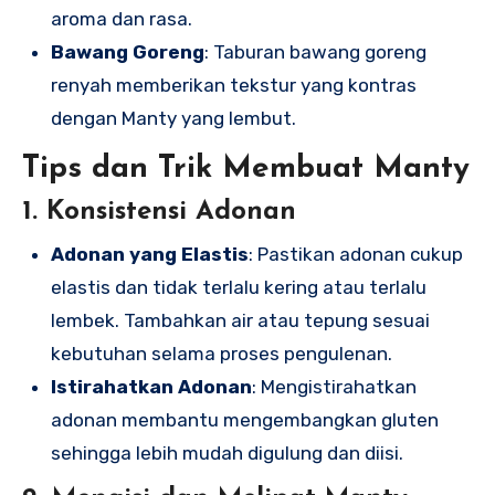
aroma dan rasa.
Bawang Goreng
: Taburan bawang goreng
renyah memberikan tekstur yang kontras
dengan Manty yang lembut.
Tips dan Trik Membuat Manty
1. Konsistensi Adonan
Adonan yang Elastis
: Pastikan adonan cukup
elastis dan tidak terlalu kering atau terlalu
lembek. Tambahkan air atau tepung sesuai
kebutuhan selama proses pengulenan.
Istirahatkan Adonan
: Mengistirahatkan
adonan membantu mengembangkan gluten
sehingga lebih mudah digulung dan diisi.