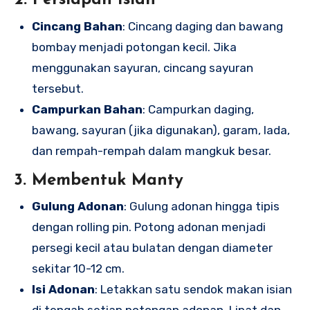
2. Persiapan Isian
Cincang Bahan
: Cincang daging dan bawang
bombay menjadi potongan kecil. Jika
menggunakan sayuran, cincang sayuran
tersebut.
Campurkan Bahan
: Campurkan daging,
bawang, sayuran (jika digunakan), garam, lada,
dan rempah-rempah dalam mangkuk besar.
3. Membentuk Manty
Gulung Adonan
: Gulung adonan hingga tipis
dengan rolling pin. Potong adonan menjadi
persegi kecil atau bulatan dengan diameter
sekitar 10-12 cm.
Isi Adonan
: Letakkan satu sendok makan isian