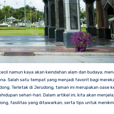
 kecil namun kaya akan keindahan alam dan budaya, me
a. Salah satu tempat yang menjadi favorit bagi merek
ong. Terletak di Jerudong, taman ini merupakan oase 
hidupan sehari-hari. Dalam artikel ini, kita akan menjela
g, fasilitas yang ditawarkan, serta tips untuk menikm