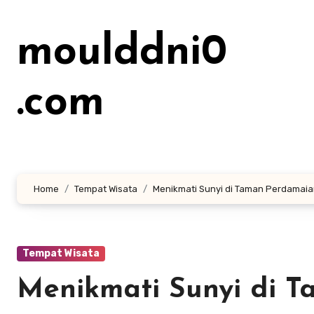
Lewati
ke
moulddni0
konten
.com
Home
Tempat Wisata
Menikmati Sunyi di Taman Perdamai
Tempat Wisata
Menikmati Sunyi di 