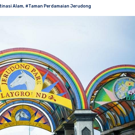
tinasi Alam
,
#Taman Perdamaian Jerudong