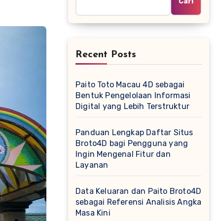
Cari
Recent Posts
Paito Toto Macau 4D sebagai
Bentuk Pengelolaan Informasi
Digital yang Lebih Terstruktur
Panduan Lengkap Daftar Situs
Broto4D bagi Pengguna yang
Ingin Mengenal Fitur dan
Layanan
Data Keluaran dan Paito Broto4D
sebagai Referensi Analisis Angka
Masa Kini