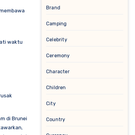
Brand
uk membawa
Camping
Celebrity
ati waktu
Ceremony
Character
Children
rusak
City
m di Brunei
Country
tawarkan,