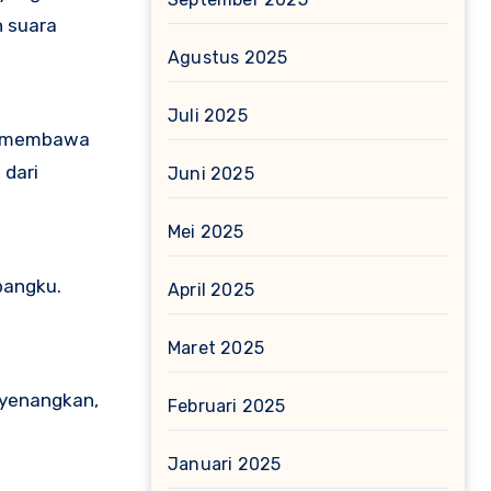
 suara
Agustus 2025
Juli 2025
ini membawa
 dari
Juni 2025
Mei 2025
bangku.
April 2025
Maret 2025
nyenangkan,
Februari 2025
Januari 2025