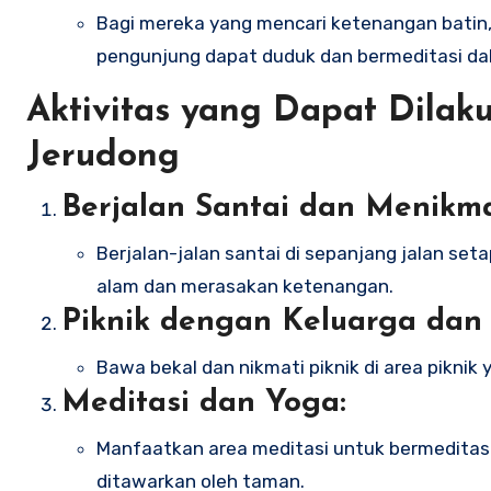
Bagi mereka yang mencari ketenangan batin,
pengunjung dapat duduk dan bermeditasi da
Aktivitas yang Dapat Dila
Jerudong
Berjalan Santai dan Menikma
Berjalan-jalan santai di sepanjang jalan s
alam dan merasakan ketenangan.
Piknik dengan Keluarga dan
Bawa bekal dan nikmati piknik di area pikni
Meditasi dan Yoga:
Manfaatkan area meditasi untuk bermeditas
ditawarkan oleh taman.