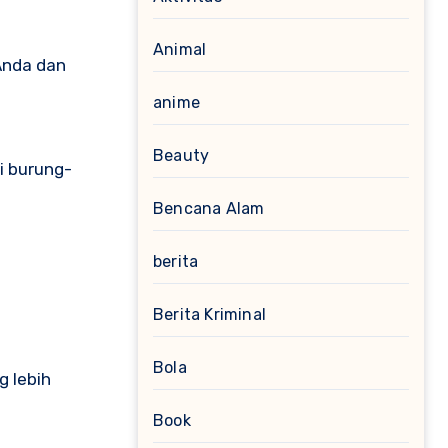
Animal
Anda dan
anime
Beauty
i burung-
Bencana Alam
berita
Berita Kriminal
Bola
g lebih
Book