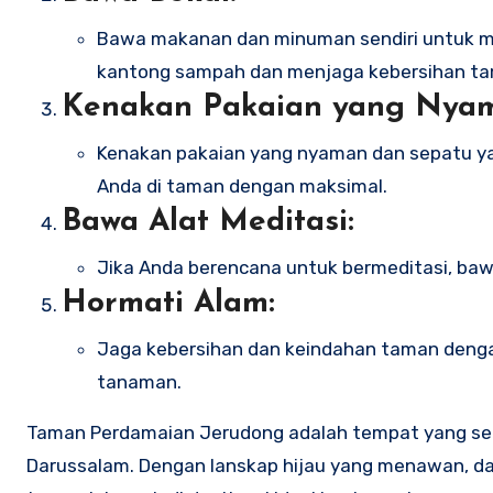
Bawa makanan dan minuman sendiri untuk me
kantong sampah dan menjaga kebersihan ta
Kenakan Pakaian yang Nya
Kenakan pakaian yang nyaman dan sepatu ya
Anda di taman dengan maksimal.
Bawa Alat Meditasi:
Jika Anda berencana untuk bermeditasi, bawa
Hormati Alam:
Jaga kebersihan dan keindahan taman den
tanaman.
Taman Perdamaian Jerudong adalah tempat yang sem
Darussalam. Dengan lanskap hijau yang menawan, dan