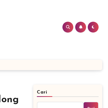
Cari
dong