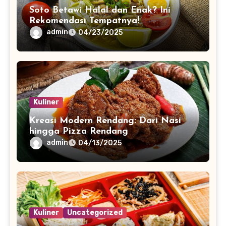
Soto Betawi Halal dan Enak? Ini
Rekomendasi Tempatnya!
admin
04/23/2025
Kuliner
Kreasi Modern Rendang: Dari Nasi
hingga Pizza Rendang
admin
04/13/2025
Kuliner
Uncategorized