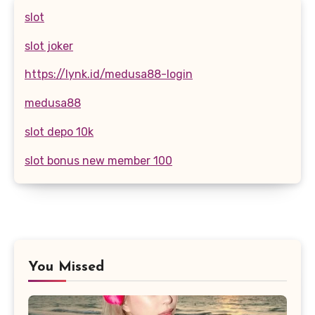
slot
slot joker
https://lynk.id/medusa88-login
medusa88
slot depo 10k
slot bonus new member 100
You Missed