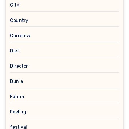
City
Country
Currency
Diet
Director
Dunia
Fauna
Feeling
festival