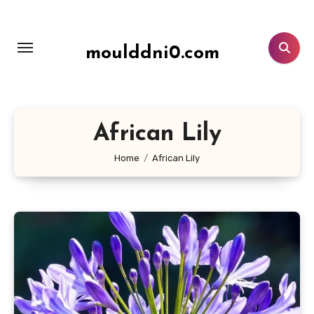
Lewati
ke
konten
moulddni0.com
African Lily
Home
African Lily