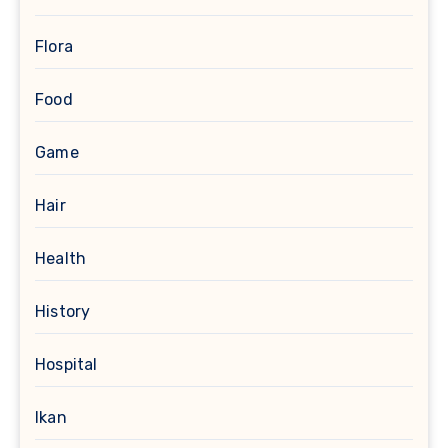
Flora
Food
Game
Hair
Health
History
Hospital
Ikan