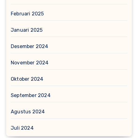
Februari 2025
Januari 2025
Desember 2024
November 2024
Oktober 2024
September 2024
Agustus 2024
Juli 2024