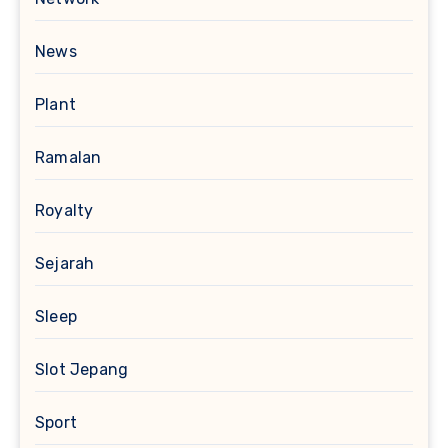
News
Plant
Ramalan
Royalty
Sejarah
Sleep
Slot Jepang
Sport