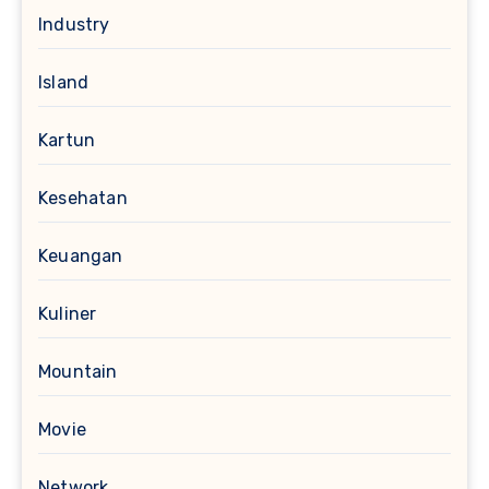
Industry
Island
Kartun
Kesehatan
Keuangan
Kuliner
Mountain
Movie
Network