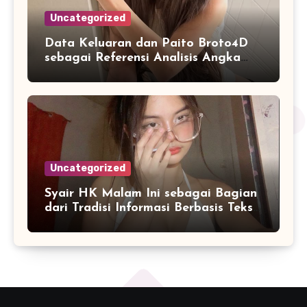
Uncategorized
Data Keluaran dan Paito Broto4D
sebagai Referensi Analisis Angka
Masa Kini
Uncategorized
Syair HK Malam Ini sebagai Bagian
dari Tradisi Informasi Berbasis Teks
Digital