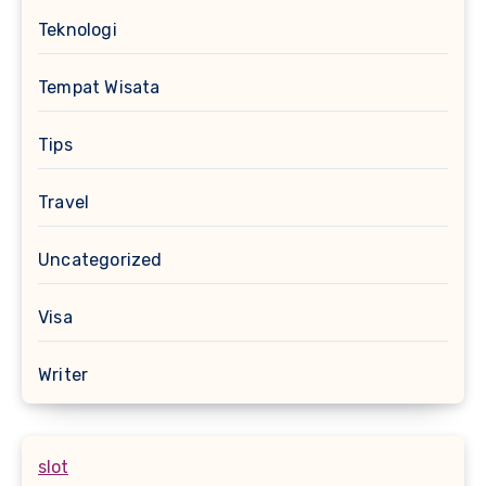
Teknologi
Tempat Wisata
Tips
Travel
Uncategorized
Visa
Writer
slot