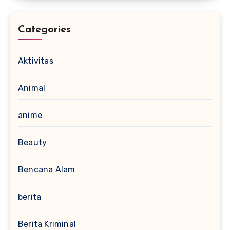
Categories
Aktivitas
Animal
anime
Beauty
Bencana Alam
berita
Berita Kriminal