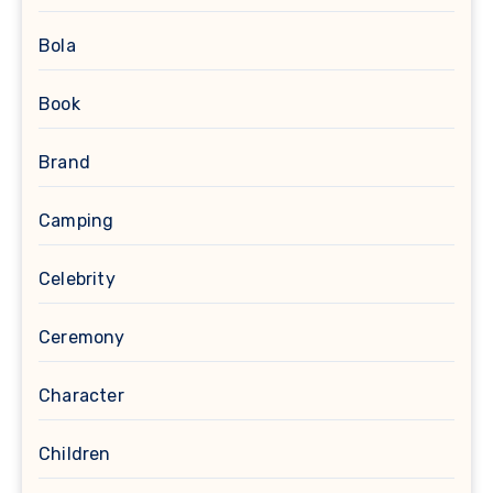
Bola
Book
Brand
Camping
Celebrity
Ceremony
Character
Children