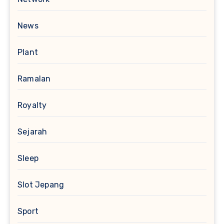
News
Plant
Ramalan
Royalty
Sejarah
Sleep
Slot Jepang
Sport