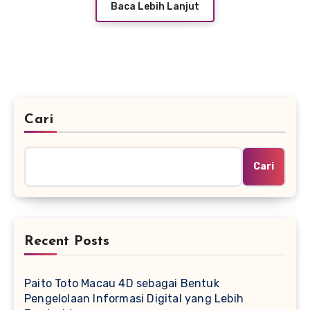
Baca Lebih Lanjut
Cari
Cari
Recent Posts
Paito Toto Macau 4D sebagai Bentuk
Pengelolaan Informasi Digital yang Lebih