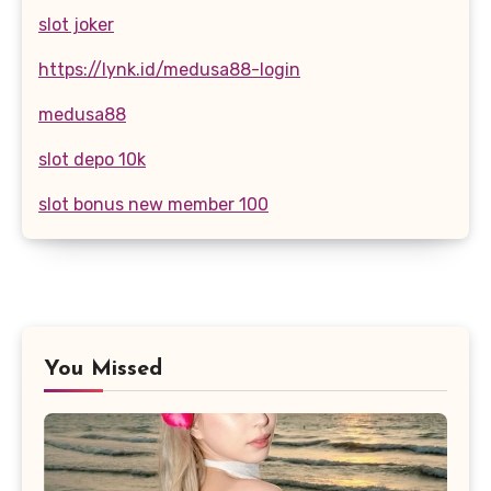
slot joker
https://lynk.id/medusa88-login
medusa88
slot depo 10k
slot bonus new member 100
You Missed