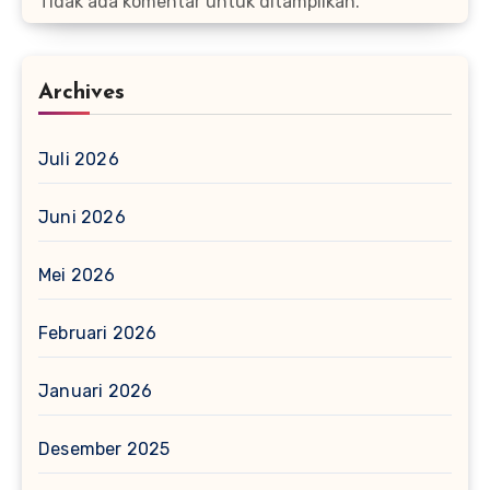
Tidak ada komentar untuk ditampilkan.
Archives
Juli 2026
Juni 2026
Mei 2026
Februari 2026
Januari 2026
Desember 2025