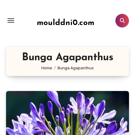
Lewati
ke
konten
moulddni0.com
Bunga Agapanthus
Home
Bunga Agapanthus