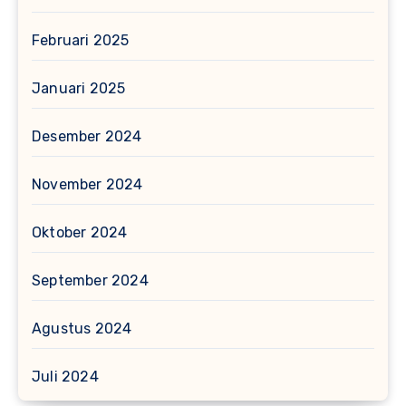
Februari 2025
Januari 2025
Desember 2024
November 2024
Oktober 2024
September 2024
Agustus 2024
Juli 2024