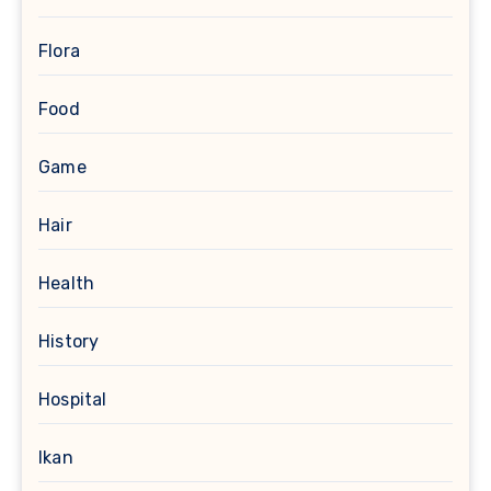
Flora
Food
Game
Hair
Health
History
Hospital
Ikan