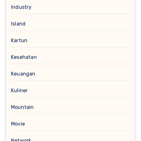
Industry
Island
Kartun
Kesehatan
Keuangan
Kuliner
Mountain
Movie
Network