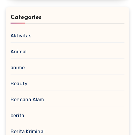
Categories
Aktivitas
Animal
anime
Beauty
Bencana Alam
berita
Berita Kriminal