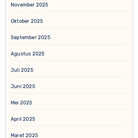
November 2025
Oktober 2025
September 2025
Agustus 2025
Juli 2025
Juni 2025
Mei 2025
April 2025
Maret 2025