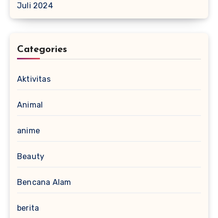
Juli 2024
Categories
Aktivitas
Animal
anime
Beauty
Bencana Alam
berita