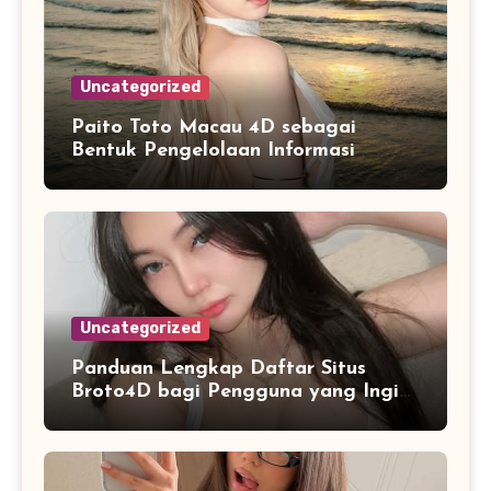
Uncategorized
Paito Toto Macau 4D sebagai
Bentuk Pengelolaan Informasi
Digital yang Lebih Terstruktur
Uncategorized
Panduan Lengkap Daftar Situs
Broto4D bagi Pengguna yang Ingin
Mengenal Fitur dan Layanan