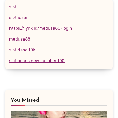
slot
slot joker
https://lynk.id/medusa88-login
medusa88
slot depo 10k
slot bonus new member 100
You Missed