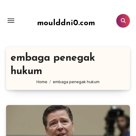
Lewati
ke
konten
moulddni0.com
embaga penegak
hukum
Home
embaga penegak hukum