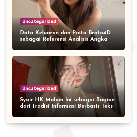
Uncategorized
Data Keluaran dan Paito Broto4D
sebagai Referensi Analisis Angka
Masa Kini
Uncategorized
Syair HK Malam Ini sebagai Bagian
dari Tradisi Informasi Berbasis Teks
Digital