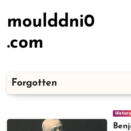
Lewati
ke
moulddni0
konten
.com
Forgotten
Histor
Benj