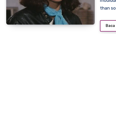
moulddni0.com – Nicoletta Machiavelli, a name less familiar
than so
Baca 