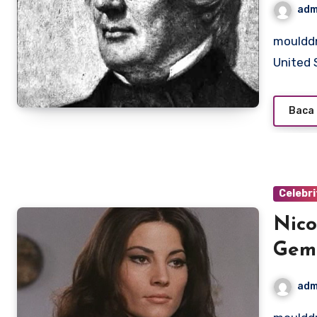
adm
moulddni0.com – Millard Fillmore, the 13th president of the
United 
Baca 
Celebri
Nico
Gem 
adm