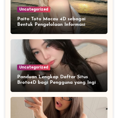
Uncategorized
Paito Toto Macau 4D sebagai
Bentuk Pengelolaan Informasi
Digital yang Lebih Terstruktur
Uncategorized
Panduan Lengkap Daftar Situs
Broto4D bagi Pengguna yang Ingin
Mengenal Fitur dan Layanan