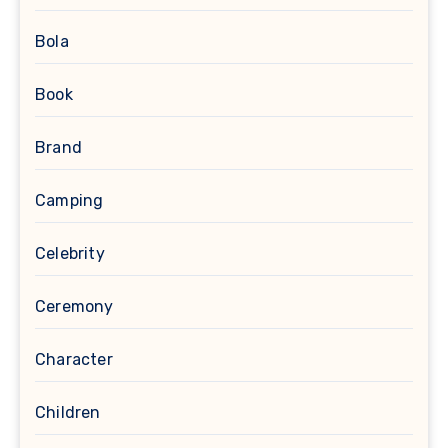
Bola
Book
Brand
Camping
Celebrity
Ceremony
Character
Children