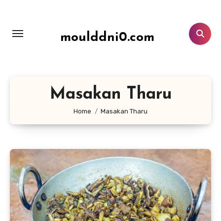
Lewati
ke
konten
moulddni0.com
Masakan Tharu
Home
Masakan Tharu