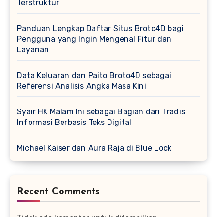
Terstruktur
Panduan Lengkap Daftar Situs Broto4D bagi
Pengguna yang Ingin Mengenal Fitur dan
Layanan
Data Keluaran dan Paito Broto4D sebagai
Referensi Analisis Angka Masa Kini
Syair HK Malam Ini sebagai Bagian dari Tradisi
Informasi Berbasis Teks Digital
Michael Kaiser dan Aura Raja di Blue Lock
Recent Comments