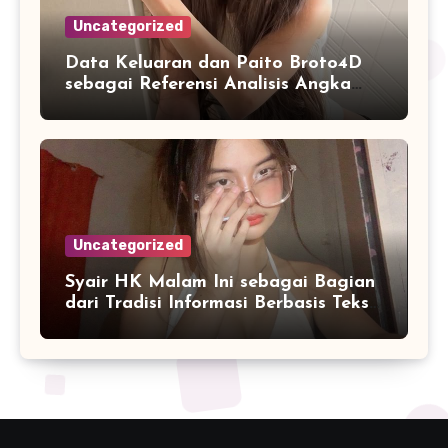
Uncategorized
Data Keluaran dan Paito Broto4D
sebagai Referensi Analisis Angka
Masa Kini
Uncategorized
Syair HK Malam Ini sebagai Bagian
dari Tradisi Informasi Berbasis Teks
Digital