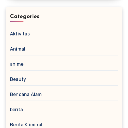
Categories
Aktivitas
Animal
anime
Beauty
Bencana Alam
berita
Berita Kriminal